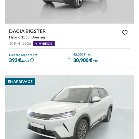
DACIA BIGSTER
Hybrid 155ch Journey
10 KM | 2026
HYBRIDE
32,600 €
LOA sans apport dès
TTC
ou
392 €
30,900 €
/mois
TTC
EN ARRIVAGE