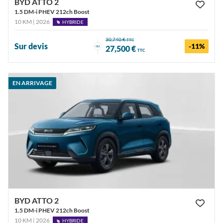
BYD ATTO 2
1.5 DM-i PHEV 212ch Boost
10 KM | 2026
HYBRIDE
30,740 €
TTC
Sur devis
-11%
ou
27,500 €
TTC
EN ARRIVAGE
BYD ATTO 2
1.5 DM-i PHEV 212ch Boost
10 KM | 2026
HYBRIDE