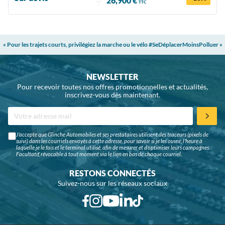
26,900 €
TTC
« Pour les trajets courts, privilégiez la marche ou le vélo #SeDéplacerMoinsPolluer »
NEWSLETTER
Pour recevoir toutes nos offres promotionnelles et actualités,
inscrivez-vous dès maintenant.
J'accepte que Glinche Automobiles et ses prestataires utilisent des traceurs (pixels de
suivi) dans les courriels envoyés à cette adresse, pour savoir si je les ouvre, l'heure à
laquelle je le fais et le terminal utilisé, afin de mesurer et d'optimiser leurs campagnes.
Facultatif, révocable à tout moment via le lien en bas de chaque courriel.
RESTONS CONNECTÉS
Suivez-nous sur les réseaux sociaux