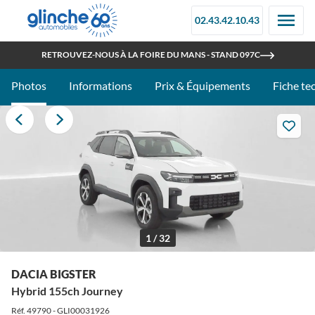
02.43.42.10.43
OUVERT TOUT L'ÉTÉ
RETROUVEZ-NOUS À LA FOIRE DU MANS - STAND 097C
Photos
Informations
Prix & Équipements
Fiche te
1 / 32
DACIA BIGSTER
Hybrid 155ch Journey
Réf. 49790 - GLI00031926