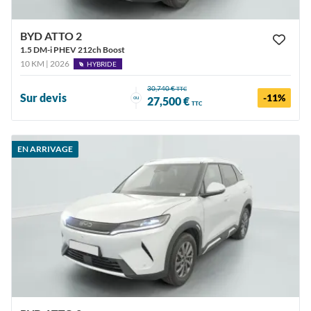
BYD ATTO 2
1.5 DM-i PHEV 212ch Boost
10 KM | 2026
HYBRIDE
30,740 €
TTC
Sur devis
-11%
ou
27,500 €
TTC
EN ARRIVAGE