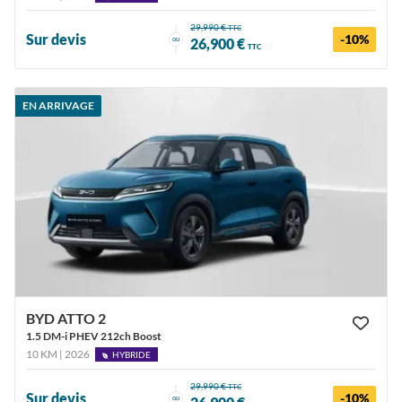
29,990 €
TTC
Sur devis
-10%
ou
26,900 €
TTC
EN ARRIVAGE
BYD ATTO 2
1.5 DM-i PHEV 212ch Boost
10 KM | 2026
HYBRIDE
29,990 €
TTC
Sur devis
-10%
ou