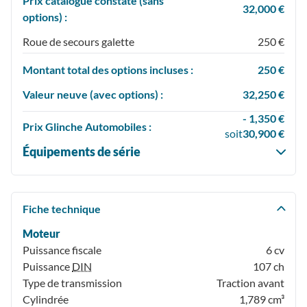
Prix catalogue constaté (sans
32,000 €
options) :
Roue de secours galette
250 €
Montant total des options incluses :
250 €
Valeur neuve (avec options) :
32,250 €
- 1,350 €
Prix
Glinche Automobiles :
soit
30,900 €
Équipements de série
Fiche technique
Moteur
Puissance fiscale
6 cv
Puissance
DIN
107 ch
Type de transmission
Traction avant
Cylindrée
1,789 cm³