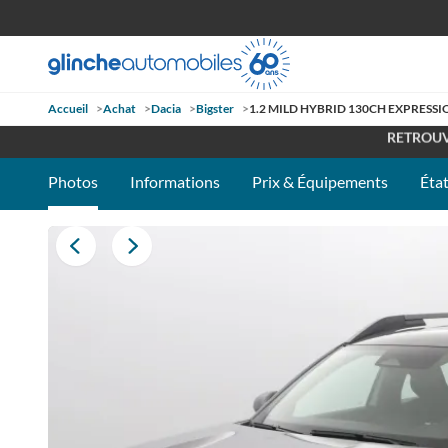
Accueil
>
Achat
>
Dacia
>
Bigster
>
1.2 MILD HYBRID 130CH EXPRESSI
OUVE
RETROUV
Photos
Informations
Prix & Équipements
État