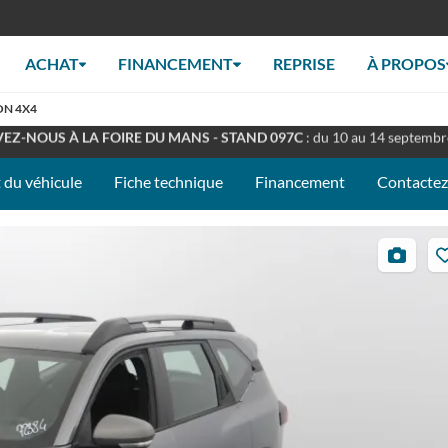
ACHAT
FINANCEMENT
REPRISE
À PROPOS
ON 4X4
RT TOUT L'ÉTÉ
: Retrouverez nous en concession à nos horaires habituel
EZ-NOUS À LA FOIRE DU MANS - STAND 097C
: du 10 au 14 septemb
 du véhicule
Fiche technique
Financement
Contacte
19
photos