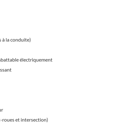
 à la conduite)
rabattable électriquement
issant
ur
-roues et intersection)