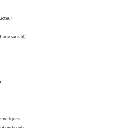
ducteur
hone sans fil)
0
tomatiques
 dans la voie