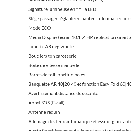
Signature lumineuse en ''Y'' à LED
Siège passager réglable en hauteur + lombaire con
Mode ECO
Media Display (écran 10,1'',4 HP, réplication smartp
Lunette AR dégivrante
Boucliers ton carosserie
Boîte de vitesse manuelle
Barres de toit longitudinales
Banquette AR 40|20|40 et fonction Easy Fold 60|4
Avertissement distance de sécurité
Appel SOS (E-call)
Antenne requin
Allumage des feux automatique et essuie-glace au
Alerte franchissement de ligne et assistant maintien