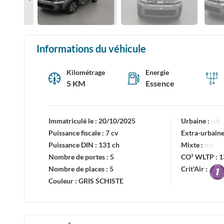
Informations du véhicule
Kilométrage
Energie
5 KM
Essence
Immatriculé le :
20/10/2025
Urbaine :
n/c
Puissance fiscale :
7 cv
Extra-urbaine
Puissance DIN :
131 ch
Mixte :
n/c
Nombre de portes :
5
CO² WLTP :
1
Nombre de places :
5
Crit'Air :
Couleur :
GRIS SCHISTE