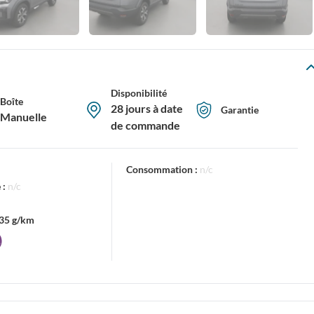
Disponibilité
Boîte
28 jours à date
Garantie
Manuelle
de commande
Consommation :
n/c
 :
n/c
35 g/km