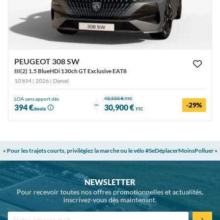
PEUGEOT 308 SW
III(2) 1.5 BlueHDi 130ch GT Exclusive EAT8
10 KM | 2026
| Diesel
43,550 €
LOA sans apport dès
TTC
-29%
ou
394 €
30,900 €
/mois
TTC
« Pour les trajets courts, privilégiez la marche ou le vélo #SeDéplacerMoinsPolluer »
NEWSLETTER
Pour recevoir toutes nos offres promotionnelles et actualités,
inscrivez-vous dès maintenant.