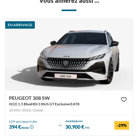
Vous aimerez aussi ...
EN ARRIVAGE
PEUGEOT 308 SW
III(2) 1.5 BlueHDi 130ch GT Exclusive EAT8
10 KM | 2026
| Diesel
43,550 €
LOA sans apport dès
TTC
-29%
ou
394 €
30,900 €
/mois
TTC