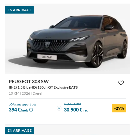
EN ARRIVAGE
PEUGEOT 308 SW
III(2) 1.5 BlueHDi 130ch GT Exclusive EAT8
10 KM | 2026
| Diesel
43,550 €
LOA sans apport dès
TTC
-29%
ou
394 €
30,900 €
/mois
TTC
EN ARRIVAGE