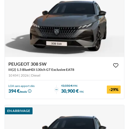
PEUGEOT 308 SW
III(2) 1.5 BlueHDi 130ch GT Exclusive EAT8
10 KM | 2026
| Diesel
43,550 €
LOA sans apport dès
TTC
-29%
ou
394 €
30,900 €
/mois
TTC
EN ARRIVAGE