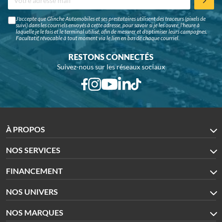
J'accepte que Glinche Automobiles et ses prestataires utilisent des traceurs (pixels de
suivi) dans les courriels envoyés à cette adresse, pour savoir si je les ouvre, l'heure à
laquelle je le fais et le terminal utilisé, afin de mesurer et d'optimiser leurs campagnes.
Facultatif, révocable à tout moment via le lien en bas de chaque courriel.
RESTONS CONNECTÉS
Suivez-nous sur les réseaux sociaux
À PROPOS
NOS SERVICES
FINANCEMENT
NOS UNIVERS
NOS MARQUES