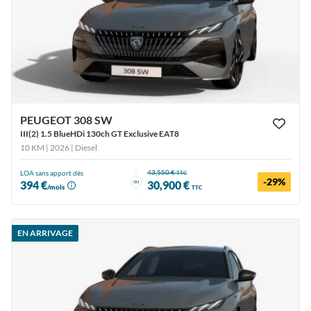
PEUGEOT 308 SW
III(2) 1.5 BlueHDi 130ch GT Exclusive EAT8
10 KM | 2026
| Diesel
43,550 €
LOA sans apport dès
TTC
-29%
ou
394 €
30,900 €
/mois
TTC
EN ARRIVAGE