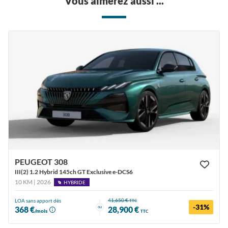
Vous aimerez aussi ...
PEUGEOT 308
III(2) 1.2 Hybrid 145ch GT Exclusive e-DCS6
10 KM | 2026
HYBRIDE
41,650 €
LOA sans apport dès
TTC
-31%
ou
368 €
28,900 €
/mois
TTC