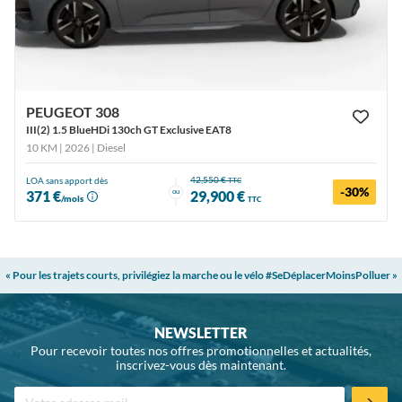
PEUGEOT 308
III(2) 1.5 BlueHDi 130ch GT Exclusive EAT8
10 KM | 2026
| Diesel
42,550 €
LOA sans apport dès
TTC
-30%
ou
371 €
29,900 €
/mois
TTC
« Pour les trajets courts, privilégiez la marche ou le vélo #SeDéplacerMoinsPolluer »
NEWSLETTER
Pour recevoir toutes nos offres promotionnelles et actualités,
inscrivez-vous dès maintenant.