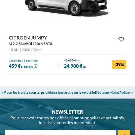
CITROEN JUMPY
M 2.2 BlueHDi 150ch EAT8
10 KM | 2026
| Diesel
40,650 €
Crédit bail à partir de
HT
-39%
ou
459 €
24,900 €
HT/mois
HT
« Pour les trajets courts, privilégiez la marche ou le vélo #SeDéplacerMoinsPolluer »
NEWSLETTER
Pour recevoir toutes nos offres promotionnelles et actualités,
inscrivez-vous dès maintenant.