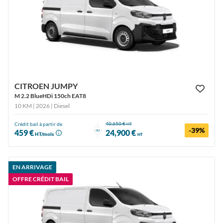
CITROEN JUMPY
M 2.2 BlueHDi 150ch EAT8
10 KM | 2026
| Diesel
40,650 €
Crédit bail à partir de
HT
-39%
ou
459 €
24,900 €
HT/mois
HT
EN ARRIVAGE
OFFRE CRÉDIT BAIL