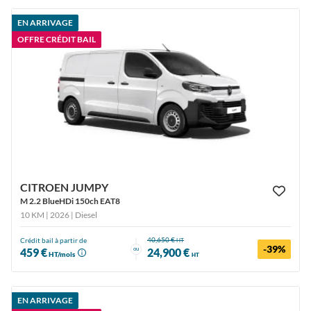
EN ARRIVAGE
OFFRE CRÉDIT BAIL
CITROEN JUMPY
M 2.2 BlueHDi 150ch EAT8
10 KM | 2026
| Diesel
40,650 €
Crédit bail à partir de
HT
-39%
ou
459 €
24,900 €
HT/mois
HT
EN ARRIVAGE