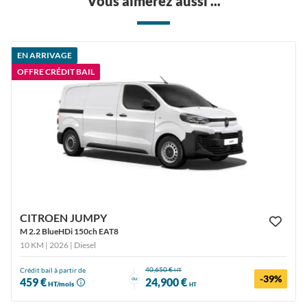
Vous aimerez aussi ...
EN ARRIVAGE
OFFRE CRÉDIT BAIL
CITROEN JUMPY
M 2.2 BlueHDi 150ch EAT8
10 KM | 2026
| Diesel
40,650 €
Crédit bail à partir de
HT
-39%
ou
459 €
24,900 €
HT/mois
HT