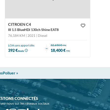
CITROEN C4
III 1.5 BlueHDi 130ch Shine EAT8
76,184 KM | 2021
| Diesel
32,650 €
LOA sans apport dès
TTC
ou
392 €
18,400 €
/mois
TTC
nsPolluer »
ESTONS CONNECTÉS
ivez-nous sur les réseaux sociaux