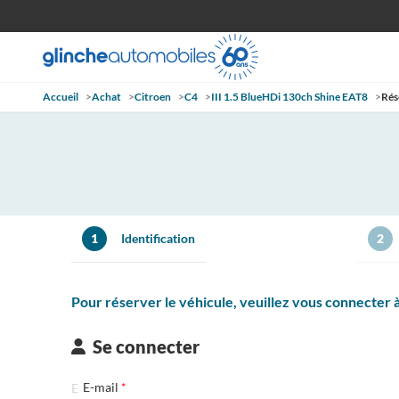
Accueil
>
Achat
>
Citroen
>
C4
>
III 1.5 BlueHDi 130ch Shine EAT8
>
Rés
1
Identification
2
Pour réserver le véhicule, veuillez vous connecter
Se connecter
E-mail