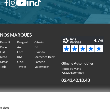
NOS MARQUES
Renault
Peugeot
Citroën
Dacia
Audi
DS
Fiat
Ford
Hyundai
Iveco
KIA
Mercedes-Benz
Nissan
Opel
Porsche
Glinche Automobiles
Tesla
Toyota
Volkswagen
Route du Mans
72 220 Ecommoy
02.43.42.10.43
er des