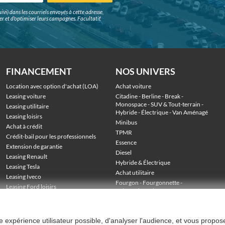
ivi) dans les courriels envoyés à cette adresse,
surer et d'optimiser leurs campagnes. Facultatif,
FINANCEMENT
NOS UNIVERS
Location avec option d'achat (LOA)
Achat voiture
Leasing voiture
Citadine
 - 
Berline
 - 
Break
 - 
Monospace
 - 
SUV & Tout-terrain
 - 
Leasing utilitaire
Hybride
 - 
Électrique
 - 
Van Aménagé
Leasing loisirs
Minibus
Achat à crédit
TPMR
Crédit-bail pour les professionnels
Essence
Extension de garantie
Diesel
Leasing Renault
Hybride & Électrique
Leasing Tesla
Achat utilitaire
Leasing Iveco
Fourgon
 - 
Fourgonnette
 - 
Leasing Ford loisirs
Voiture de société
 - 
Stock véhicules en LOA
Utilitaire grand volume
 - 
Utilitaire benne
 - 
Utilitaire frigo
 - 
Utilitaire plateau
ure expérience utilisateur possible, d'analyser l'audience, et vous propos