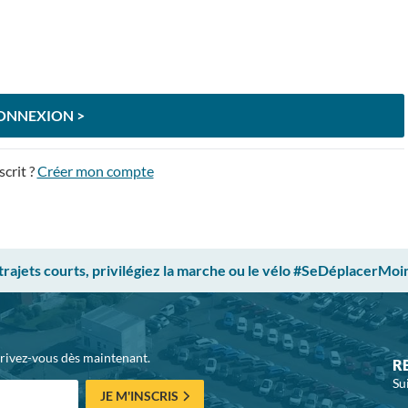
ONNEXION >
scrit ?
Créer mon compte
 trajets courts, privilégiez la marche ou le vélo #SeDéplacerMoi
crivez-vous dès maintenant.
R
Su
JE M'INSCRIS