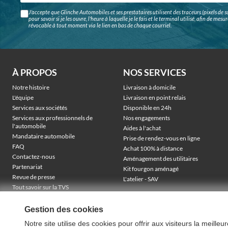
J'accepte que Glinche Automobiles et ses prestataires utilisent des traceurs (pixels de su
pour savoir si je les ouvre, l'heure à laquelle je le fais et le terminal utilisé, afin de me
révocable à tout moment via le lien en bas de chaque courriel.
À PROPOS
NOS SERVICES
Notre histoire
Livraison à domicile
L'équipe
Livraison en point relais
Services aux sociétés
Disponible en 24h
Services aux professionnels de
Nos engagements
l'automobile
Aides à l'achat
Mandataire automobile
Prise de rendez-vous en ligne
FAQ
Achat 100% à distance
Contactez-nous
Aménagement des utilitaires
Partenariat
Kit fourgon aménagé
Revue de presse
L'atelier - SAV
Tout savoir sur la TVS
Véhicules électriques sociétés
TVA récupérable & financement
Gestion des cookies
Notre site utilise des cookies pour offrir aux visiteurs la meille