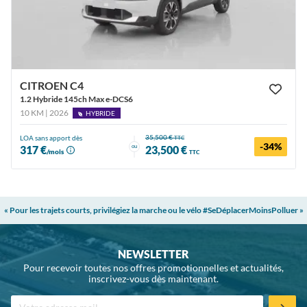
CITROEN C4
1.2 Hybride 145ch Max e-DCS6
10 KM | 2026
HYBRIDE
35,500 €
LOA sans apport dès
TTC
-34%
ou
317 €
23,500 €
/mois
TTC
« Pour les trajets courts, privilégiez la marche ou le vélo #SeDéplacerMoinsPolluer »
NEWSLETTER
Pour recevoir toutes nos offres promotionnelles et actualités,
inscrivez-vous dès maintenant.