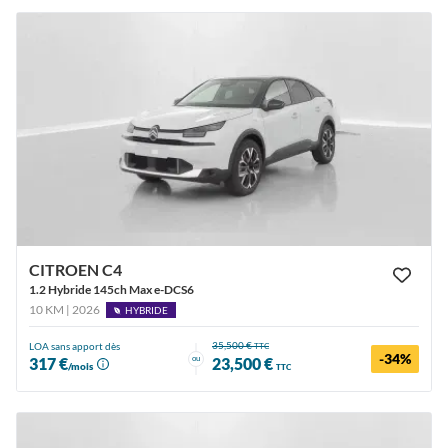
CITROEN C4
1.2 Hybride 145ch Max e-DCS6
10 KM | 2026
HYBRIDE
35,500 €
LOA sans apport dès
TTC
-34%
ou
317 €
23,500 €
/mois
TTC