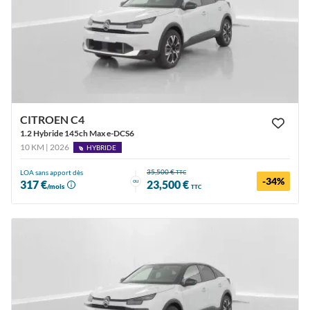
CITROEN C4
1.2 Hybride 145ch Max e-DCS6
10 KM | 2026
HYBRIDE
35,500 €
LOA sans apport dès
TTC
-34%
ou
317 €
23,500 €
/mois
TTC