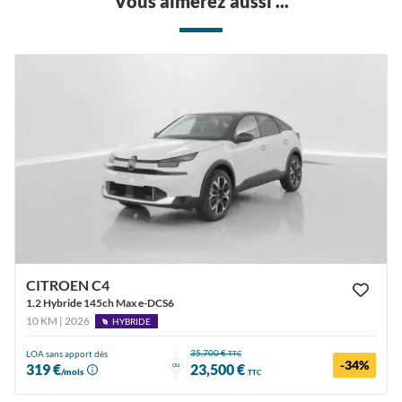
Vous aimerez aussi ...
CITROEN C4
1.2 Hybride 145ch Max e-DCS6
10 KM | 2026
HYBRIDE
35,700 €
LOA sans apport dès
TTC
-34%
ou
319 €
23,500 €
/mois
TTC