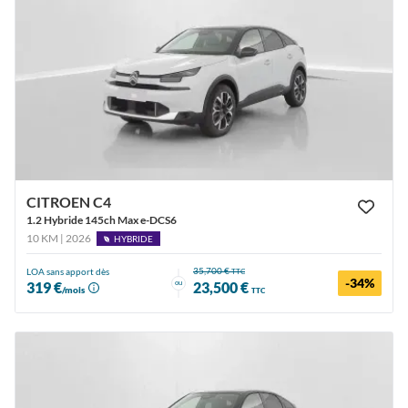
CITROEN C4
1.2 Hybride 145ch Max e-DCS6
10 KM | 2026
HYBRIDE
35,700 €
LOA sans apport dès
TTC
-34%
ou
319 €
23,500 €
/mois
TTC