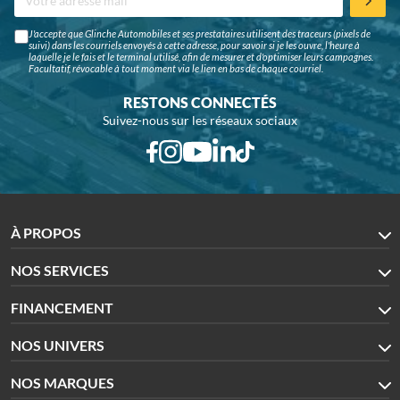
J'accepte que Glinche Automobiles et ses prestataires utilisent des traceurs (pixels de
suivi) dans les courriels envoyés à cette adresse, pour savoir si je les ouvre, l'heure à
laquelle je le fais et le terminal utilisé, afin de mesurer et d'optimiser leurs campagnes.
Facultatif, révocable à tout moment via le lien en bas de chaque courriel.
RESTONS CONNECTÉS
Suivez-nous sur les réseaux sociaux
À PROPOS
NOS SERVICES
FINANCEMENT
NOS UNIVERS
NOS MARQUES