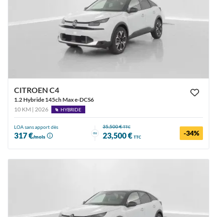
CITROEN C4
1.2 Hybride 145ch Max e-DCS6
10 KM | 2026
HYBRIDE
35,500 €
LOA sans apport dès
TTC
-34%
ou
317 €
23,500 €
/mois
TTC