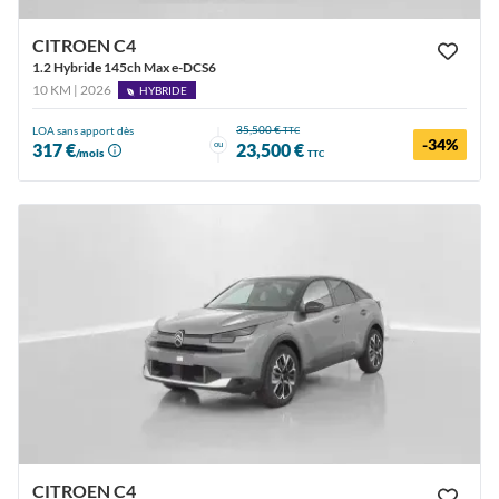
CITROEN C4
1.2 Hybride 145ch Max e-DCS6
10 KM | 2026
HYBRIDE
35,500 €
LOA sans apport dès
TTC
-34%
ou
317 €
23,500 €
/mois
TTC
CITROEN C4