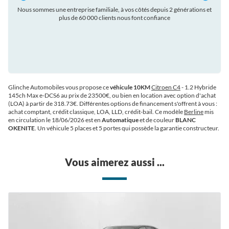
Nous sommes une entreprise familiale, à vos côtés depuis 2 générations et
plus de 60 000 clients nous font confiance
auto
Glinche Automobiles vous propose ce
véhicule 10KM
Citroen C4
- 1.2 Hybride
145ch Max e-DCS6 au prix de 23500€
, ou bien en location avec option d'achat
(LOA) à partir de 318.73€
. Différentes options de financement s'offrent à vous :
achat comptant, crédit classique, LOA, LLD, crédit-bail. Ce modèle
Berline
mis
en circulation le 18/06/2026 est en
Automatique
et de couleur
BLANC
OKENITE
. Un véhicule 5 places et 5 portes qui possède la garantie constructeur.
Vous aimerez aussi ...