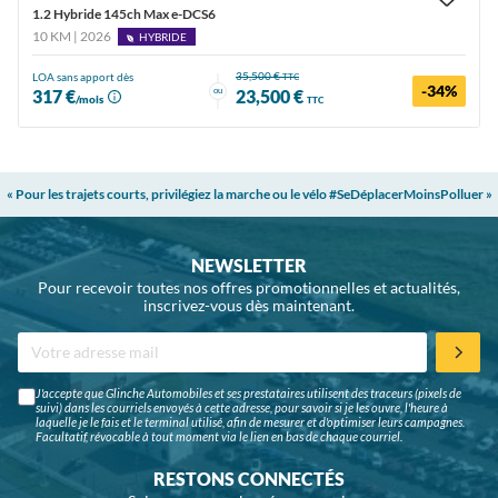
1.2 Hybride 145ch Max e-DCS6
10 KM | 2026
HYBRIDE
35,500 €
LOA sans apport dès
TTC
-34%
ou
317 €
23,500 €
/mois
TTC
« Pour les trajets courts, privilégiez la marche ou le vélo #SeDéplacerMoinsPolluer »
NEWSLETTER
Pour recevoir toutes nos offres promotionnelles et actualités,
inscrivez-vous dès maintenant.
J'accepte que Glinche Automobiles et ses prestataires utilisent des traceurs (pixels de
suivi) dans les courriels envoyés à cette adresse, pour savoir si je les ouvre, l'heure à
laquelle je le fais et le terminal utilisé, afin de mesurer et d'optimiser leurs campagnes.
Facultatif, révocable à tout moment via le lien en bas de chaque courriel.
RESTONS CONNECTÉS