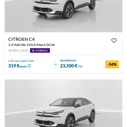
CITROEN C4
1.2 Hybride 145ch Max e-DCS6
10 KM | 2026
HYBRIDE
35,700 €
LOA sans apport dès
TTC
-34%
ou
319 €
23,500 €
/mois
TTC