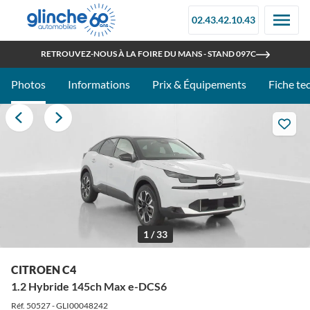
02.43.42.10.43
OUVERT TOUT L'ÉTÉ
RETROUVEZ-NOUS À LA FOIRE DU MANS - STAND 097C
Photos
Informations
Prix & Équipements
Fiche te
1 / 33
CITROEN C4
1.2 Hybride 145ch Max e-DCS6
Réf. 50527 - GLI00048242