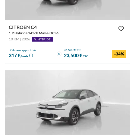
CITROEN C4
1.2 Hybride 145ch Max e-DCS6
10 KM | 2026
HYBRIDE
35,500 €
LOA sans apport dès
TTC
-34%
ou
317 €
23,500 €
/mois
TTC