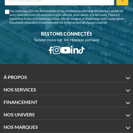
J'accepte que Glinche Automobiles et ses prestataires utilisent des traceurs (pixels de
suivi) dans les courriels envoyés à cette adresse, pour savoir si je les ouvre, l'heure à
laquelle je le fais et le terminal utilisé, afin de mesurer et d'optimiser leurs campagnes.
Facultatif, révocable à tout moment via le lien en bas de chaque courriel.
RESTONS CONNECTÉS
Suivez-nous sur les réseaux sociaux
À PROPOS
NOS SERVICES
FINANCEMENT
NOS UNIVERS
NOS MARQUES