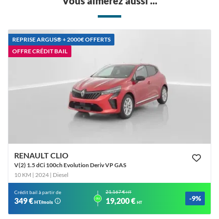
Vous aimerez aussi ...
REPRISE ARGUS®️ + 2000€ OFFERTS
OFFRE CRÉDIT BAIL
RENAULT CLIO
V(2) 1.5 dCi 100ch Evolution Deriv VP GAS
10 KM | 2024
| Diesel
21,167 €
Crédit bail à partir de
HT
-9%
ou
349 €
19,200 €
HT/mois
HT