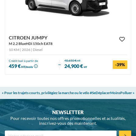
CITROEN JUMPY
M 2.2 BlueHDi 150ch EAT8
10 KM | 2026
| Diesel
40,650 €
Crédit bail à partir de
HT
-39%
ou
459 €
24,900 €
HT/mois
HT
« Pour les trajets courts, privilégiez la marche ou le vélo #SeDéplacerMoinsPolluer »
NEWSLETTER
Pour recevoir toutes nos offres promotionnelles et actualités,
inscrivez-vous dès maintenant.