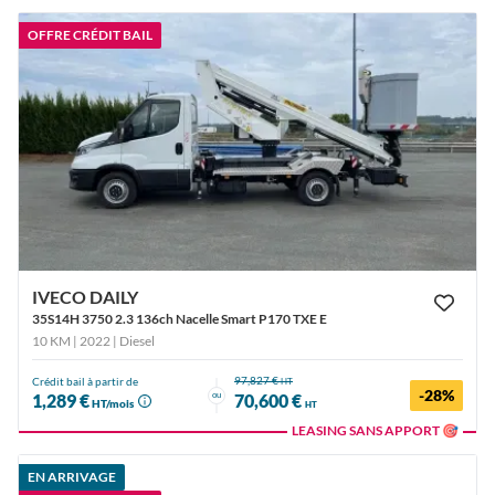
OFFRE CRÉDIT BAIL
IVECO DAILY
35S14H 3750 2.3 136ch Nacelle Smart P170 TXE E
10 KM | 2022
| Diesel
97,827 €
Crédit bail à partir de
HT
-28%
ou
1,289 €
70,600 €
HT/mois
HT
LEASING SANS APPORT 🎯
EN ARRIVAGE