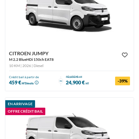
CITROEN JUMPY
M 2.2 BlueHDi 150ch EAT8
10 KM | 2026
| Diesel
40,650 €
Crédit bail à partir de
HT
-39%
ou
459 €
24,900 €
HT/mois
HT
EN ARRIVAGE
OFFRE CRÉDIT BAIL