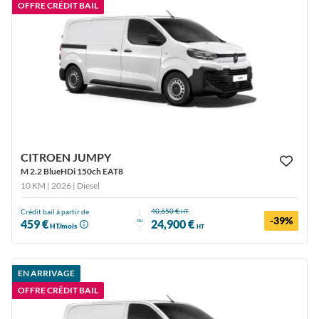
OFFRE CRÉDIT BAIL
CITROEN JUMPY
M 2.2 BlueHDi 150ch EAT8
10 KM | 2026
| Diesel
40,650 €
Crédit bail à partir de
HT
-39%
ou
459 €
24,900 €
HT/mois
HT
EN ARRIVAGE
OFFRE CRÉDIT BAIL