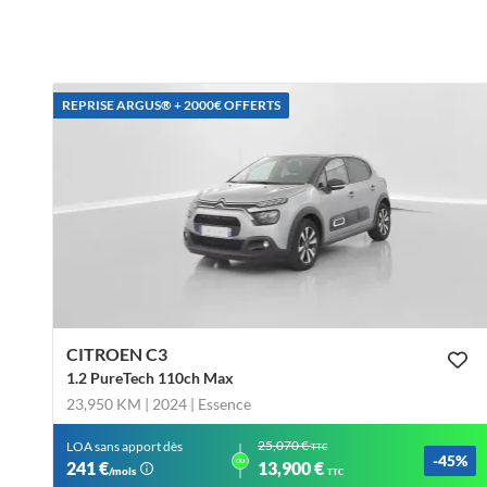
REPRISE ARGUS®️ + 2000€ OFFERTS
CITROEN C3
1.2 PureTech 110ch Max
23,950 KM | 2024
| Essence
25,070 €
LOA sans apport dès
TTC
-45%
ou
241 €
13,900 €
/mois
TTC