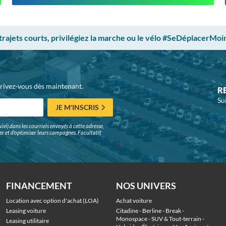
 trajets courts, privilégiez la marche ou le vélo #SeDéplacerMoi
crivez-vous dès maintenant.
R
Su
JE M'INSCRIS
ivi) dans les courriels envoyés à cette adresse,
surer et d'optimiser leurs campagnes. Facultatif,
FINANCEMENT
NOS UNIVERS
Location avec option d'achat (LOA)
Achat voiture
Leasing voiture
Citadine
 - 
Berline
 - 
Break
 - 
Monospace
 - 
SUV & Tout-terrain
 - 
Leasing utilitaire