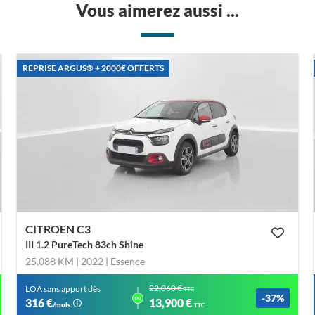
Vous aimerez aussi ...
REPRISE ARGUS®️ + 2000€ OFFERTS
CITROEN C3
III 1.2 PureTech 83ch Shine
25,088 KM | 2022
| Essence
22,060 €
LOA sans apport dès
TTC
-37%
ou
316 €
13,900 €
/mois
TTC