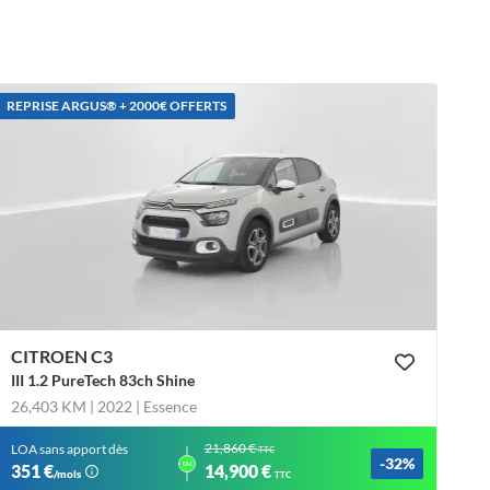
REPRISE ARGUS®️ + 2000€ OFFERTS
CITROEN C3
III 1.2 PureTech 83ch Shine
26,403 KM | 2022
| Essence
21,860 €
LOA sans apport dès
TTC
-32%
ou
351 €
14,900 €
/mois
TTC