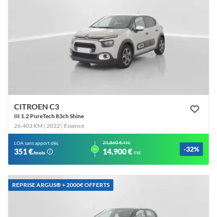
CITROEN C3
III 1.2 PureTech 83ch Shine
26,403 KM | 2022
| Essence
21,860 €
LOA sans apport dès
TTC
-32%
ou
351 €
14,900 €
/mois
TTC
REPRISE ARGUS®️ + 2000€ OFFERTS