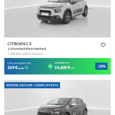
CITROEN C3
1.2 PureTech 83ch Feel Pack
7,298 KM | 2023
| Essence
21,650 €
LOA sans apport dès
TTC
-33%
ou
269 €
14,600 €
/mois
TTC
REPRISE ARGUS®️ + 2000€ OFFERTS