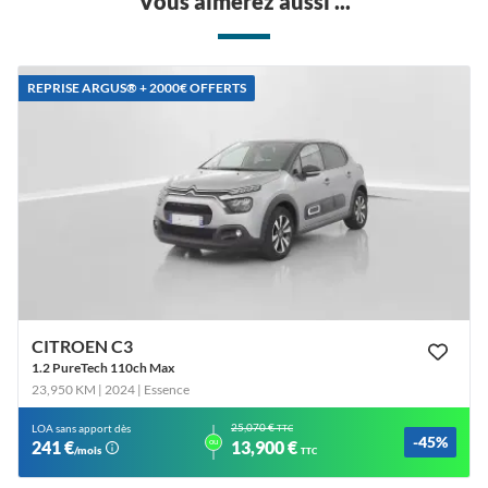
Vous aimerez aussi ...
REPRISE ARGUS®️ + 2000€ OFFERTS
CITROEN C3
1.2 PureTech 110ch Max
23,950 KM | 2024
| Essence
25,070 €
LOA sans apport dès
TTC
-45%
ou
241 €
13,900 €
/mois
TTC