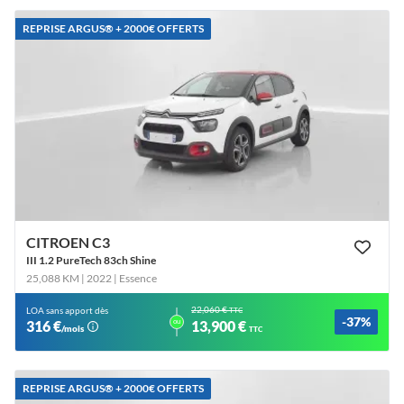
REPRISE ARGUS®️ + 2000€ OFFERTS
CITROEN C3
III 1.2 PureTech 83ch Shine
25,088 KM | 2022
| Essence
22,060 €
LOA sans apport dès
TTC
-37%
ou
316 €
13,900 €
/mois
TTC
REPRISE ARGUS®️ + 2000€ OFFERTS