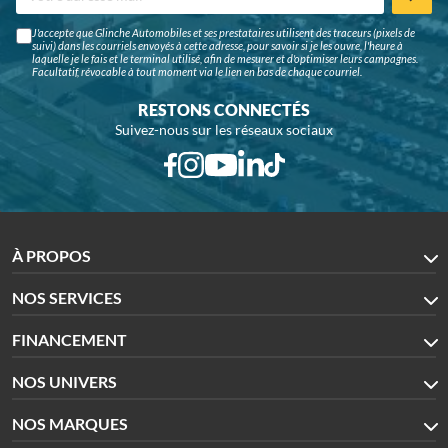
J'accepte que Glinche Automobiles et ses prestataires utilisent des traceurs (pixels de
suivi) dans les courriels envoyés à cette adresse, pour savoir si je les ouvre, l'heure à
laquelle je le fais et le terminal utilisé, afin de mesurer et d'optimiser leurs campagnes.
Facultatif, révocable à tout moment via le lien en bas de chaque courriel.
RESTONS CONNECTÉS
Suivez-nous sur les réseaux sociaux
À PROPOS
NOS SERVICES
FINANCEMENT
NOS UNIVERS
NOS MARQUES