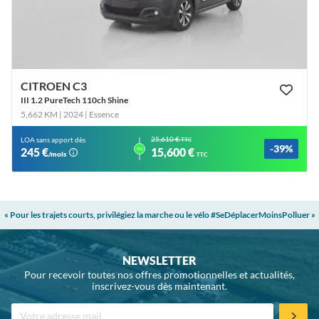
CITROEN C3
III 1.2 PureTech 110ch Shine
5,662 KM | 2024
| Essence
25,610 €
LOA sans apport dès
TTC
-39%
ou
245 €
15,600 €
/mois
TTC
« Pour les trajets courts, privilégiez la marche ou le vélo #SeDéplacerMoinsPolluer »
NEWSLETTER
Pour recevoir toutes nos offres promotionnelles et actualités,
inscrivez-vous dès maintenant.