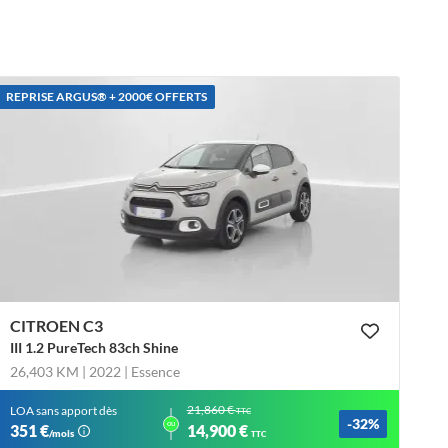
REPRISE ARGUS®️ + 2000€ OFFERTS
CITROEN C3
III 1.2 PureTech 83ch Shine
26,403 KM | 2022
| Essence
21,860 €
LOA sans apport dès
TTC
-32%
ou
351 €
14,900 €
/mois
TTC