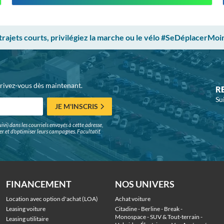
 trajets courts, privilégiez la marche ou le vélo #SeDéplacerMoi
crivez-vous dès maintenant.
R
Su
JE M'INSCRIS
ivi) dans les courriels envoyés à cette adresse,
surer et d'optimiser leurs campagnes. Facultatif,
FINANCEMENT
NOS UNIVERS
Location avec option d'achat (LOA)
Achat voiture
Leasing voiture
Citadine
 - 
Berline
 - 
Break
 - 
Monospace
 - 
SUV & Tout-terrain
 - 
Leasing utilitaire