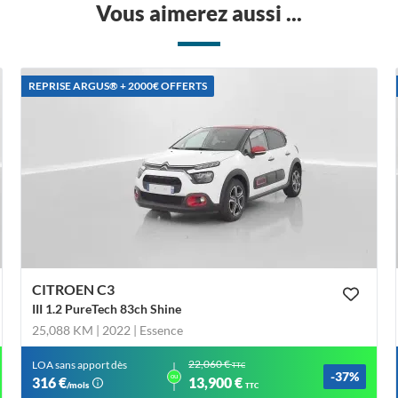
Vous aimerez aussi ...
REPRISE ARGUS®️ + 2000€ OFFERTS
CITROEN C3
III 1.2 PureTech 83ch Shine
25,088 KM | 2022
| Essence
22,060 €
LOA sans apport dès
TTC
-37%
ou
316 €
13,900 €
/mois
TTC