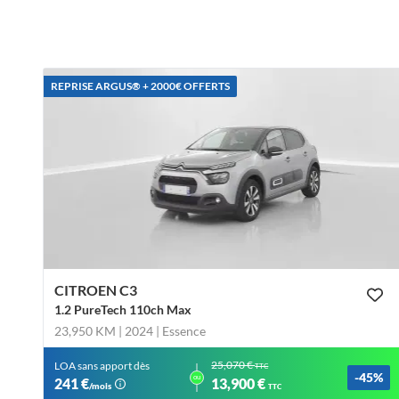
REPRISE ARGUS®️ + 2000€ OFFERTS
CITROEN C3
1.2 PureTech 110ch Max
23,950 KM | 2024
| Essence
25,070 €
LOA sans apport dès
TTC
-45%
ou
241 €
13,900 €
/mois
TTC