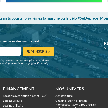
 trajets courts, privilégiez la marche ou le vélo #SeDéplacerMoi
crivez-vous dès maintenant.
R
Su
JE M'INSCRIS
ivi) dans les courriels envoyés à cette adresse,
surer et d'optimiser leurs campagnes. Facultatif,
FINANCEMENT
NOS UNIVERS
Location avec option d'achat (LOA)
Achat voiture
Leasing voiture
Citadine
 - 
Berline
 - 
Break
 - 
Monospace
 - 
SUV & Tout-terrain
 - 
Leasing utilitaire