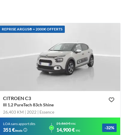
REPRISE ARGUS®️ + 2000€ OFFERTS
CITROEN C3
III 1.2 PureTech 83ch Shine
26,403 KM | 2022
| Essence
21,860 €
LOA sans apport dès
TTC
-32%
ou
351 €
14,900 €
/mois
TTC