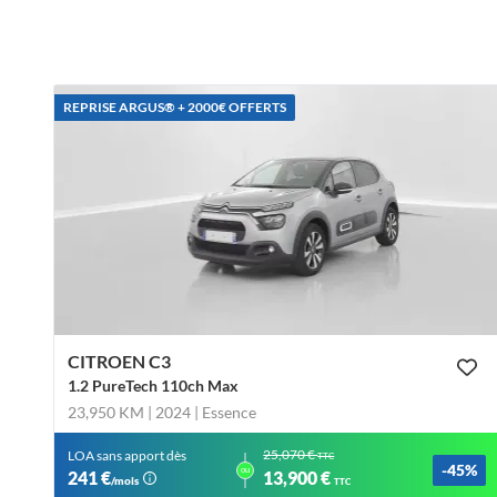
REPRISE ARGUS®️ + 2000€ OFFERTS
CITROEN C3
1.2 PureTech 110ch Max
23,950 KM | 2024
| Essence
25,070 €
LOA sans apport dès
TTC
-45%
ou
241 €
13,900 €
/mois
TTC