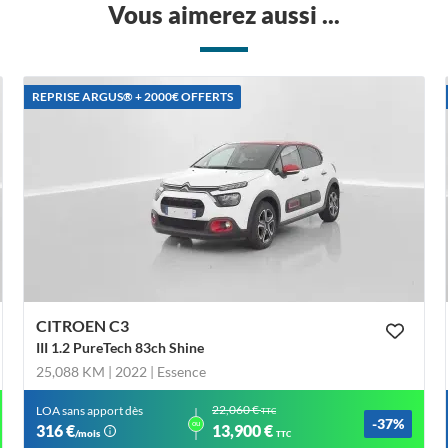
Vous aimerez aussi ...
REPRISE ARGUS®️ + 2000€ OFFERTS
CITROEN C3
III 1.2 PureTech 83ch Shine
25,088 KM | 2022
| Essence
22,060 €
LOA sans apport dès
TTC
-37%
ou
316 €
13,900 €
/mois
TTC