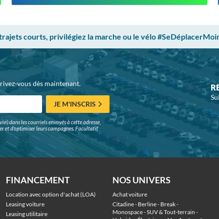
 trajets courts, privilégiez la marche ou le vélo #SeDéplacerMoi
crivez-vous dès maintenant.
R
Su
JE M'INSCRIS
ivi) dans les courriels envoyés à cette adresse,
surer et d'optimiser leurs campagnes. Facultatif,
FINANCEMENT
NOS UNIVERS
Location avec option d'achat (LOA)
Achat voiture
Leasing voiture
Citadine
 - 
Berline
 - 
Break
 - 
Monospace
 - 
SUV & Tout-terrain
 - 
Leasing utilitaire