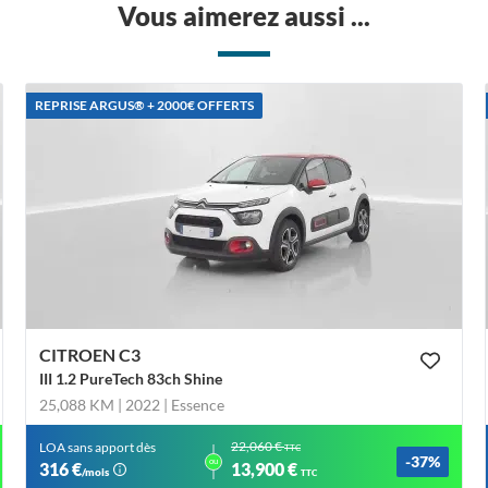
Vous aimerez aussi ...
REPRISE ARGUS®️ + 2000€ OFFERTS
CITROEN C3
III 1.2 PureTech 83ch Shine
25,088 KM | 2022
| Essence
22,060 €
LOA sans apport dès
TTC
-37%
ou
316 €
13,900 €
/mois
TTC