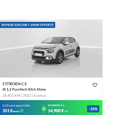
REPRISE ARGUS®️ + 2000€ OFFERTS
CITROEN C3
III 1.2 PureTech 83ch Shine
26,403 KM | 2022
| Essence
21,860 €
LOA sans apport dès
TTC
-32%
ou
351 €
14,900 €
/mois
TTC