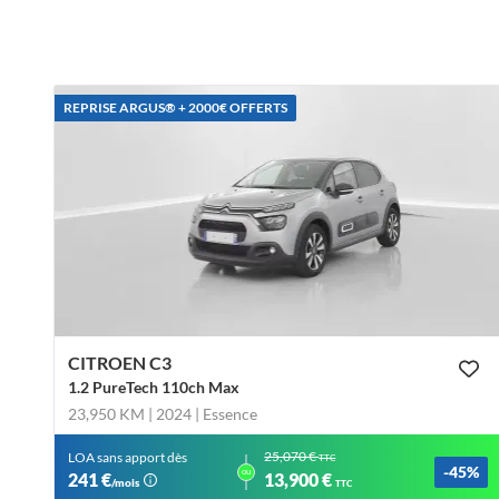
REPRISE ARGUS®️ + 2000€ OFFERTS
CITROEN C3
1.2 PureTech 110ch Max
23,950 KM | 2024
| Essence
25,070 €
LOA sans apport dès
TTC
-45%
ou
241 €
13,900 €
/mois
TTC