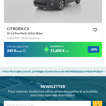
CITROEN C3
III 1.2 PureTech 110ch Shine
5,662 KM | 2024
| Essence
25,610 €
LOA sans apport dès
TTC
-39%
ou
245 €
15,600 €
/mois
TTC
« Pour les trajets courts, privilégiez la marche ou le vélo #SeDéplacerMoinsPolluer »
NEWSLETTER
Pour recevoir toutes nos offres promotionnelles et actualités,
inscrivez-vous dès maintenant.