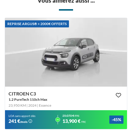
Vous aimerez aussi ...
REPRISE ARGUS®️ + 2000€ OFFERTS
CITROEN C3
1.2 PureTech 110ch Max
23,950 KM | 2024
| Essence
25,070 €
LOA sans apport dès
TTC
-45%
ou
241 €
13,900 €
/mois
TTC