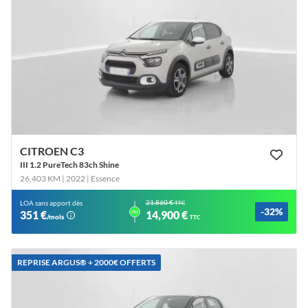
CITROEN C3
III 1.2 PureTech 83ch Shine
26,403 KM | 2022
| Essence
21,860 €
LOA sans apport dès
TTC
-32%
ou
351 €
14,900 €
/mois
TTC
REPRISE ARGUS®️ + 2000€ OFFERTS