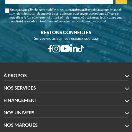
J'accepte que Glinche Automobiles et ses prestataires utilisent des traceurs (pixels de
suivi) dans les courriels envoyés à cette adresse, pour savoir si je les ouvre, l'heure à
laquelle je le fais et le terminal utilisé, afin de mesurer et d'optimiser leurs campagnes.
Facultatif, révocable à tout moment via le lien en bas de chaque courriel.
RESTONS CONNECTÉS
Suivez-nous sur les réseaux sociaux
À PROPOS
NOS SERVICES
FINANCEMENT
NOS UNIVERS
NOS MARQUES