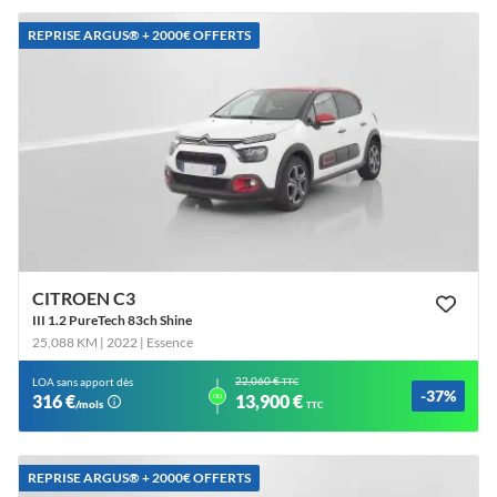
REPRISE ARGUS®️ + 2000€ OFFERTS
CITROEN C3
III 1.2 PureTech 83ch Shine
25,088 KM | 2022
| Essence
22,060 €
LOA sans apport dès
TTC
-37%
ou
316 €
13,900 €
/mois
TTC
REPRISE ARGUS®️ + 2000€ OFFERTS