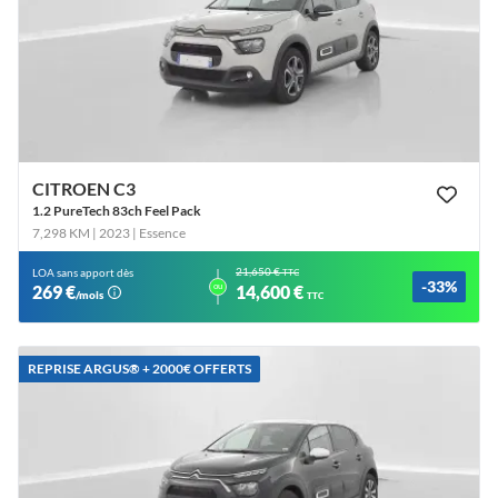
CITROEN C3
1.2 PureTech 83ch Feel Pack
7,298 KM | 2023
| Essence
21,650 €
LOA sans apport dès
TTC
-33%
ou
269 €
14,600 €
/mois
TTC
REPRISE ARGUS®️ + 2000€ OFFERTS