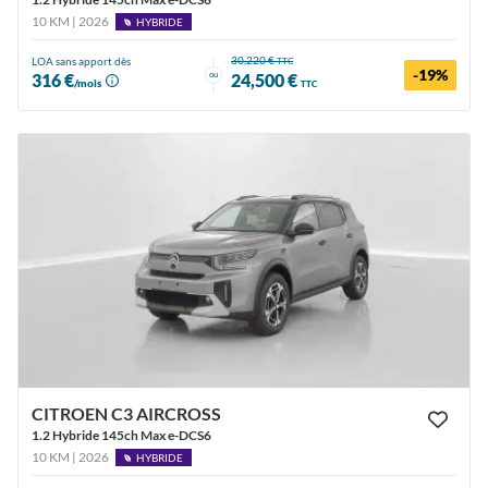
10 KM | 2026
HYBRIDE
30,220 €
LOA sans apport dès
TTC
-19%
ou
316 €
24,500 €
/mois
TTC
CITROEN C3 AIRCROSS
1.2 Hybride 145ch Max e-DCS6
10 KM | 2026
HYBRIDE