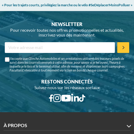
« Pour les trajets courts, privilégiez la marche ou le vélo #SeDéplacerMoinsPolluer »
NEWSLETTER
Pour recevoir toutes nos offres promotionnelles et actualités,
inscrivez-vous dès maintenant.
J'accepte que Glinche Automobiles et ses prestataires utilisent des traceurs (pixels de
suivi) dans les courriels envoyés à cette adresse, pour savoir si je les ouvre, l'heure à
laquelle je le fais et le terminal utilisé, afin de mesurer et d'optimiser leurs campagnes.
Facultatif, révocable à tout moment via le lien en bas de chaque courriel.
RESTONS CONNECTÉS
Suivez-nous sur les réseaux sociaux
À PROPOS