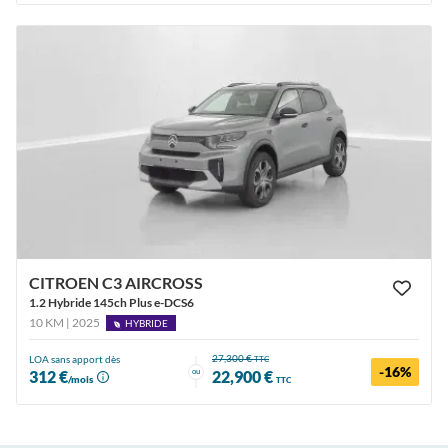
CITROEN C3 AIRCROSS
1.2 Hybride 145ch Plus e-DCS6
10 KM | 2025
HYBRIDE
27,300 €
LOA sans apport dès
TTC
-16%
ou
312 €
22,900 €
/mois
TTC