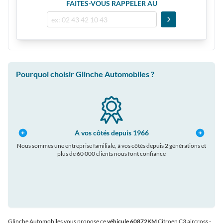
FAITES-VOUS RAPPELER AU
Pourquoi choisir Glinche Automobiles ?
A vos côtés depuis 1966
Nous sommes une entreprise familiale, à vos côtés depuis 2 générations et
plus de 60 000 clients nous font confiance
auto
Glinche Automobiles vous propose ce
véhicule 60872KM
Citroen C3 aircross
-