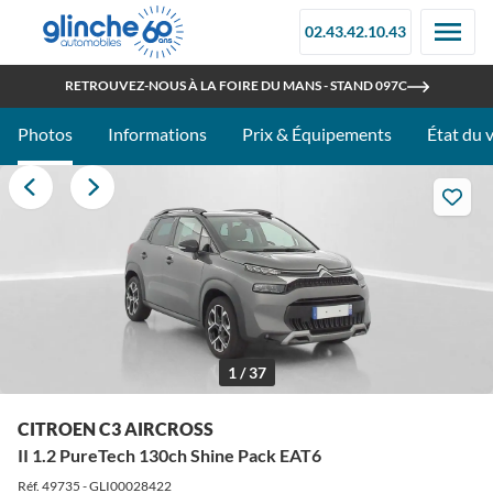
02.43.42.10.43
OUVERT TOUT L'ÉTÉ
RETROUVEZ-NOUS À LA FOIRE DU MANS - STAND 097C
Photos
Informations
Prix & Équipements
État du 
1 / 37
CITROEN C3 AIRCROSS
II 1.2 PureTech 130ch Shine Pack EAT6
Réf. 49735 - GLI00028422