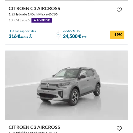
CITROEN C3 AIRCROSS
1.2 Hybride 145ch Max e-DCS6
10 KM | 2026
HYBRIDE
30,200 €
LOA sans apport dès
TTC
-19%
ou
316 €
24,500 €
/mois
TTC
CITROEN C3 AIRCROSS
1.2 Hybride 145ch Max e-DCS6