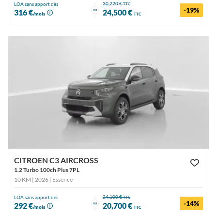
30,220 €
LOA sans apport dès
TTC
-19%
ou
316 €
24,500 €
/mois
TTC
CITROEN C3 AIRCROSS
1.2 Turbo 100ch Plus 7PL
10 KM | 2026
| Essence
24,100 €
LOA sans apport dès
TTC
-14%
ou
292 €
20,700 €
/mois
TTC