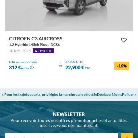
CITROEN C3 AIRCROSS
1.2 Hybride 145ch Plus e-DCS6
10 KM | 2025
HYBRIDE
27,300 €
LOA sans apport dès
TTC
-16%
ou
312 €
22,900 €
/mois
TTC
« Pour les trajets courts, privilégiez la marche ou le vélo #SeDéplacerMoinsPolluer »
NEWSLETTER
Pour recevoir toutes nos offres promotionnelles et actualités,
inscrivez-vous dès maintenant.