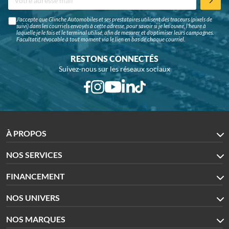
J'accepte que Glinche Automobiles et ses prestataires utilisent des traceurs (pixels de
suivi) dans les courriels envoyés à cette adresse, pour savoir si je les ouvre, l'heure à
laquelle je le fais et le terminal utilisé, afin de mesurer et d'optimiser leurs campagnes.
Facultatif, révocable à tout moment via le lien en bas de chaque courriel.
RESTONS CONNECTÉS
Suivez-nous sur les réseaux sociaux
À PROPOS
NOS SERVICES
FINANCEMENT
NOS UNIVERS
NOS MARQUES