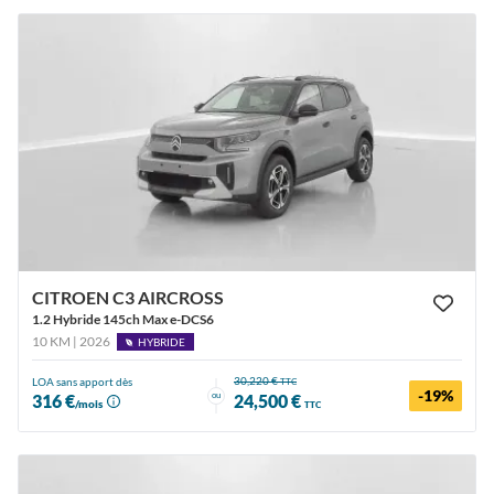
CITROEN C3 AIRCROSS
1.2 Hybride 145ch Max e-DCS6
10 KM | 2026
HYBRIDE
30,220 €
LOA sans apport dès
TTC
-19%
ou
316 €
24,500 €
/mois
TTC