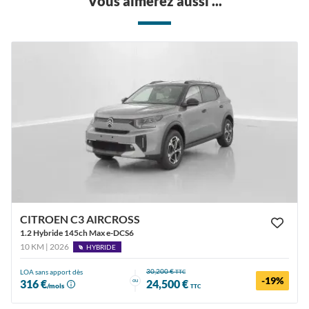
Vous aimerez aussi ...
CITROEN C3 AIRCROSS
1.2 Hybride 145ch Max e-DCS6
10 KM | 2026
HYBRIDE
30,200 €
LOA sans apport dès
TTC
-19%
ou
316 €
24,500 €
/mois
TTC