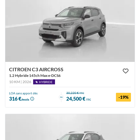
CITROEN C3 AIRCROSS
1.2 Hybride 145ch Max e-DCS6
10 KM | 2026
HYBRIDE
30,220 €
LOA sans apport dès
TTC
-19%
ou
316 €
24,500 €
/mois
TTC