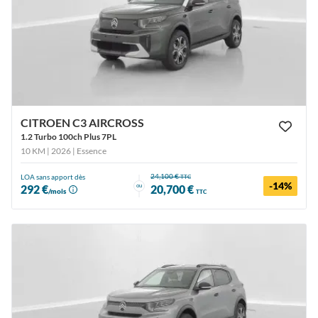
CITROEN C3 AIRCROSS
1.2 Turbo 100ch Plus 7PL
10 KM | 2026
| Essence
24,100 €
LOA sans apport dès
TTC
-14%
ou
292 €
20,700 €
/mois
TTC