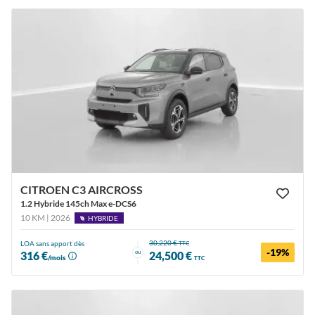
CITROEN C3 AIRCROSS
1.2 Hybride 145ch Max e-DCS6
10 KM | 2026
HYBRIDE
30,220 €
LOA sans apport dès
TTC
-19%
ou
316 €
24,500 €
/mois
TTC