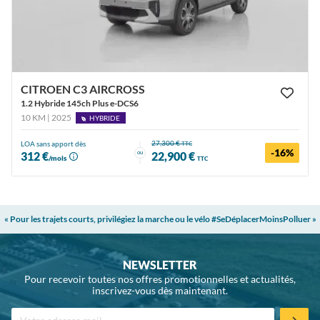
CITROEN C3 AIRCROSS
1.2 Hybride 145ch Plus e-DCS6
10 KM | 2025
HYBRIDE
27,300 €
LOA sans apport dès
TTC
-16%
ou
312 €
22,900 €
/mois
TTC
« Pour les trajets courts, privilégiez la marche ou le vélo #SeDéplacerMoinsPolluer »
NEWSLETTER
Pour recevoir toutes nos offres promotionnelles et actualités,
inscrivez-vous dès maintenant.