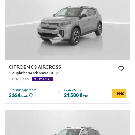
CITROEN C3 AIRCROSS
1.2 Hybride 145ch Max e-DCS6
10 KM | 2026
HYBRIDE
30,220 €
LOA sans apport dès
TTC
-19%
ou
316 €
24,500 €
/mois
TTC