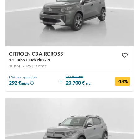
CITROEN C3 AIRCROSS
1.2 Turbo 100ch Plus 7PL
10 KM | 2026
| Essence
24,100 €
LOA sans apport dès
TTC
-14%
ou
292 €
20,700 €
/mois
TTC