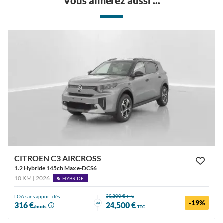
Vous aimerez aussi ...
CITROEN C3 AIRCROSS
1.2 Hybride 145ch Max e-DCS6
10 KM | 2026
HYBRIDE
30,200 €
LOA sans apport dès
TTC
-19%
ou
316 €
24,500 €
/mois
TTC