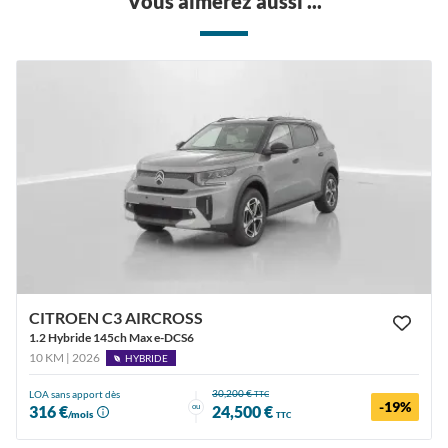
Vous aimerez aussi ...
CITROEN C3 AIRCROSS
1.2 Hybride 145ch Max e-DCS6
10 KM | 2026
HYBRIDE
30,200 €
LOA sans apport dès
TTC
-19%
ou
316 €
24,500 €
/mois
TTC