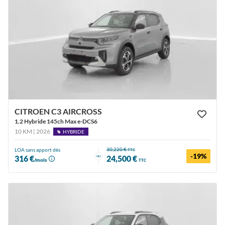
CITROEN C3 AIRCROSS
1.2 Hybride 145ch Max e-DCS6
10 KM | 2026
HYBRIDE
30,220 €
LOA sans apport dès
TTC
-19%
ou
316 €
24,500 €
/mois
TTC