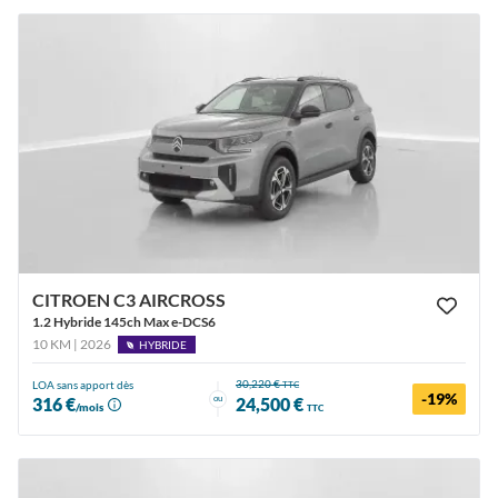
CITROEN C3 AIRCROSS
1.2 Hybride 145ch Max e-DCS6
10 KM | 2026
HYBRIDE
30,220 €
LOA sans apport dès
TTC
-19%
ou
316 €
24,500 €
/mois
TTC