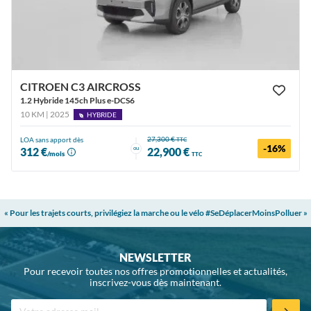
CITROEN C3 AIRCROSS
1.2 Hybride 145ch Plus e-DCS6
10 KM | 2025
HYBRIDE
27,300 €
LOA sans apport dès
TTC
-16%
ou
312 €
22,900 €
/mois
TTC
« Pour les trajets courts, privilégiez la marche ou le vélo #SeDéplacerMoinsPolluer »
NEWSLETTER
Pour recevoir toutes nos offres promotionnelles et actualités,
inscrivez-vous dès maintenant.