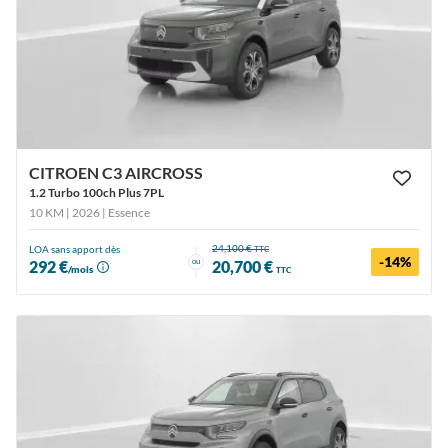
CITROEN C3 AIRCROSS
1.2 Turbo 100ch Plus 7PL
10 KM | 2026
| Essence
24,100 €
LOA sans apport dès
TTC
-14%
ou
292 €
20,700 €
/mois
TTC