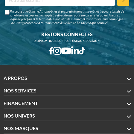
J'accepte que Glinche Automobiles et ses prestataires utilisent des traceurs (pixels de
suivi) dans les courriels envoyés à cette adresse, pour savoir si je les ouvre, l'heure à
laquelle je le fais et le terminal utilisé, afin de mesurer et d'optimiser leurs campagnes.
Facultatif, révocable à tout moment via le lien en bas de chaque courriel.
RESTONS CONNECTÉS
Suivez-nous sur les réseaux sociaux
À PROPOS
NOS SERVICES
FINANCEMENT
NOS UNIVERS
NOS MARQUES