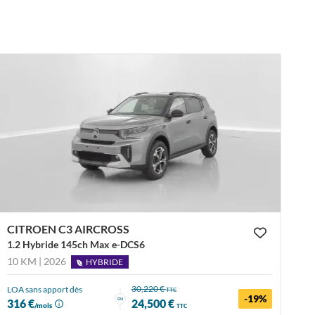
CITROEN C3 AIRCROSS
1.2 Hybride 145ch Max e-DCS6
10 KM | 2026
HYBRIDE
30,220 €
LOA sans apport dès
TTC
-19%
ou
316 €
24,500 €
/mois
TTC