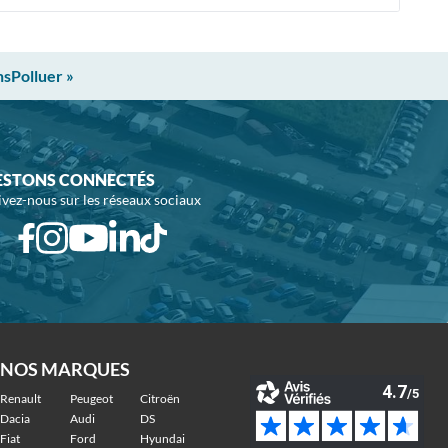
nsPolluer »
ESTONS CONNECTÉS
ivez-nous sur les réseaux sociaux
NOS MARQUES
Renault
Peugeot
Citroën
Dacia
Audi
DS
Fiat
Ford
Hyundai