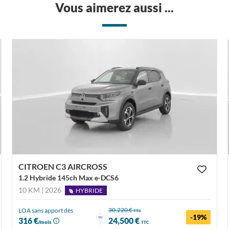
Vous aimerez aussi ...
CITROEN C3 AIRCROSS
1.2 Hybride 145ch Max e-DCS6
10 KM | 2026
HYBRIDE
30,220 €
LOA sans apport dès
TTC
-19%
ou
316 €
24,500 €
/mois
TTC