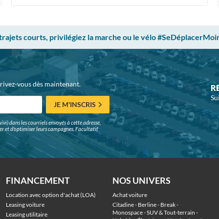
 trajets courts, privilégiez la marche ou le vélo #SeDéplacerMoi
crivez-vous dès maintenant.
R
Su
JE M'INSCRIS
ivi) dans les courriels envoyés à cette adresse,
surer et d'optimiser leurs campagnes. Facultatif,
FINANCEMENT
NOS UNIVERS
Location avec option d'achat (LOA)
Achat voiture
Leasing voiture
Citadine
 - 
Berline
 - 
Break
 - 
Monospace
 - 
SUV & Tout-terrain
 - 
Leasing utilitaire