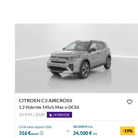
CITROEN C3 AIRCROSS
1.2 Hybride 145ch Max e-DCS6
10 KM | 2026
HYBRIDE
30,200 €
LOA sans apport dès
TTC
-19%
ou
316 €
24,500 €
/mois
TTC