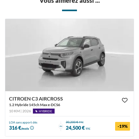
Vous aimerez aussi ...
CITROEN C3 AIRCROSS
1.2 Hybride 145ch Max e-DCS6
10 KM | 2026
HYBRIDE
30,200 €
LOA sans apport dès
TTC
-19%
ou
316 €
24,500 €
/mois
TTC