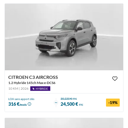
CITROEN C3 AIRCROSS
1.2 Hybride 145ch Max e-DCS6
10 KM | 2026
HYBRIDE
30,220 €
LOA sans apport dès
TTC
-19%
ou
316 €
24,500 €
/mois
TTC