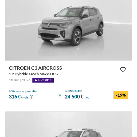
CITROEN C3 AIRCROSS
1.2 Hybride 145ch Max e-DCS6
10 KM | 2026
HYBRIDE
30,220 €
LOA sans apport dès
TTC
-19%
ou
316 €
24,500 €
/mois
TTC