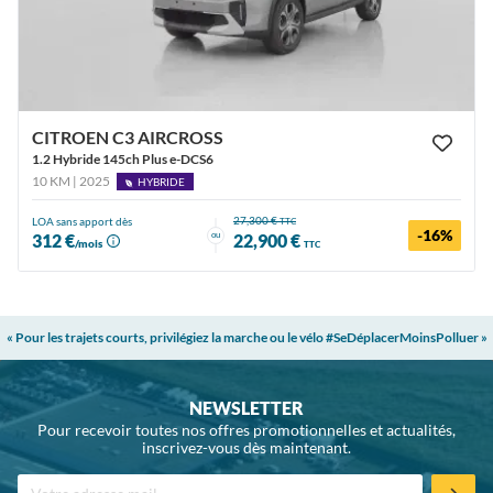
CITROEN C3 AIRCROSS
1.2 Hybride 145ch Plus e-DCS6
10 KM | 2025
HYBRIDE
27,300 €
LOA sans apport dès
TTC
-16%
ou
312 €
22,900 €
/mois
TTC
« Pour les trajets courts, privilégiez la marche ou le vélo #SeDéplacerMoinsPolluer »
NEWSLETTER
Pour recevoir toutes nos offres promotionnelles et actualités,
inscrivez-vous dès maintenant.