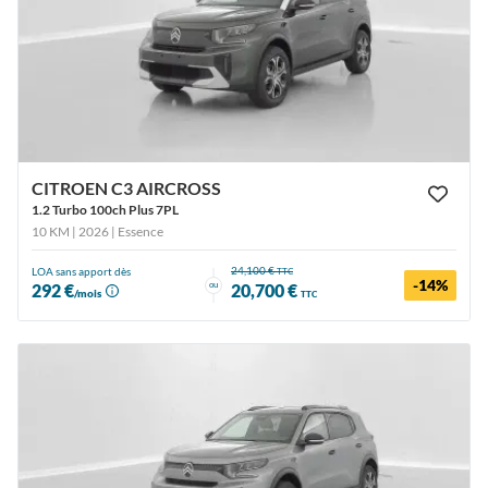
CITROEN C3 AIRCROSS
1.2 Turbo 100ch Plus 7PL
10 KM | 2026
| Essence
24,100 €
LOA sans apport dès
TTC
-14%
ou
292 €
20,700 €
/mois
TTC