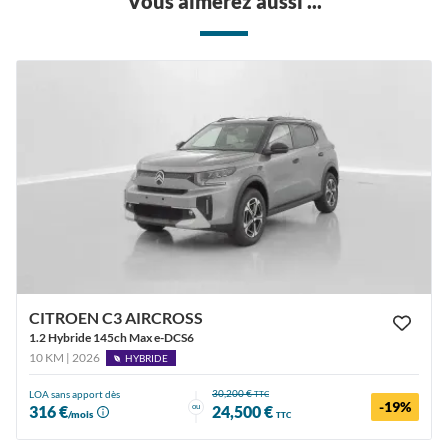
Vous aimerez aussi ...
CITROEN C3 AIRCROSS
1.2 Hybride 145ch Max e-DCS6
10 KM | 2026
HYBRIDE
30,200 €
LOA sans apport dès
TTC
-19%
ou
316 €
24,500 €
/mois
TTC