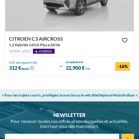
CITROEN C3 AIRCROSS
1.2 Hybride 145ch Plus e-DCS6
10 KM | 2025
HYBRIDE
27,300 €
LOA sans apport dès
TTC
-16%
ou
312 €
22,900 €
/mois
TTC
« Pour les trajets courts, privilégiez la marche ou le vélo #SeDéplacerMoinsPolluer »
NEWSLETTER
Pour recevoir toutes nos offres promotionnelles et actualités,
inscrivez-vous dès maintenant.