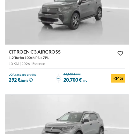
CITROEN C3 AIRCROSS
1.2 Turbo 100ch Plus 7PL
10 KM | 2026
| Essence
24,100 €
LOA sans apport dès
TTC
-14%
ou
292 €
20,700 €
/mois
TTC