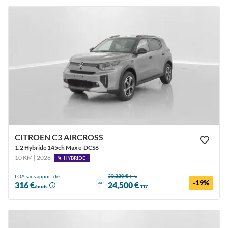
CITROEN C3 AIRCROSS
1.2 Hybride 145ch Max e-DCS6
10 KM | 2026
HYBRIDE
30,220 €
LOA sans apport dès
TTC
-19%
ou
316 €
24,500 €
/mois
TTC