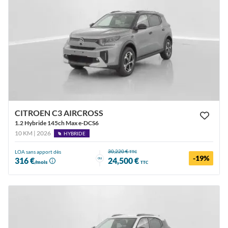
CITROEN C3 AIRCROSS
1.2 Hybride 145ch Max e-DCS6
10 KM | 2026
HYBRIDE
30,220 €
LOA sans apport dès
TTC
-19%
ou
316 €
24,500 €
/mois
TTC