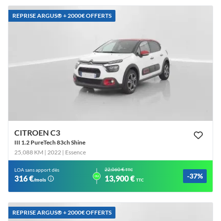
REPRISE ARGUS®️ + 2000€ OFFERTS
CITROEN C3
III 1.2 PureTech 83ch Shine
25,088 KM | 2022
| Essence
22,060 €
LOA sans apport dès
TTC
-37%
ou
316 €
13,900 €
/mois
TTC
REPRISE ARGUS®️ + 2000€ OFFERTS