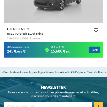
CITROEN C3
III 1.2 PureTech 110ch Shine
5,662 KM | 2024
| Essence
25,610 €
LOA sans apport dès
TTC
-39%
ou
245 €
15,600 €
/mois
TTC
« Pour les trajets courts, privilégiez la marche ou le vélo #SeDéplacerMoinsPolluer »
NEWSLETTER
Pour recevoir toutes nos offres promotionnelles et actualités,
inscrivez-vous dès maintenant.