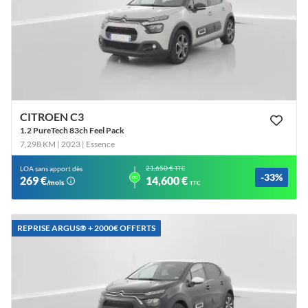
CITROEN C3
1.2 PureTech 83ch Feel Pack
7,298 KM | 2023
| Essence
21,650 €
LOA sans apport dès
TTC
-33%
ou
269 €
14,600 €
/mois
TTC
REPRISE ARGUS®️ + 2000€ OFFERTS