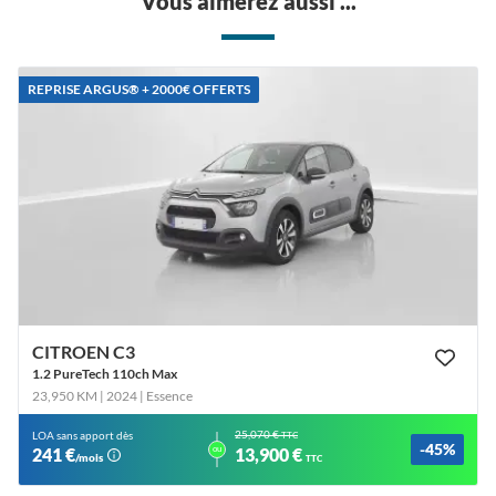
Vous aimerez aussi ...
REPRISE ARGUS®️ + 2000€ OFFERTS
CITROEN C3
1.2 PureTech 110ch Max
23,950 KM | 2024
| Essence
25,070 €
LOA sans apport dès
TTC
-45%
ou
241 €
13,900 €
/mois
TTC