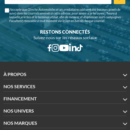
J'accepte que Glinche Automobiles et ses prestataires utilisent des traceurs (pixels de
suivi) dans les courriels envoyés à cette adresse, pour savoir si je les ouvre, l'heure à
laquelle je le fais et le terminal utilisé, afin de mesurer et d'optimiser leurs campagnes.
Facultatif, révocable à tout moment via le lien en bas de chaque courriel.
RESTONS CONNECTÉS
Suivez-nous sur les réseaux sociaux
À PROPOS
NOS SERVICES
FINANCEMENT
NOS UNIVERS
NOS MARQUES