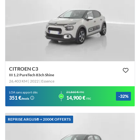
CITROEN C3
III 1.2 PureTech 83ch Shine
26,403 KM | 2022
| Essence
21,860 €
LOA sans apport dès
TTC
-32%
ou
351 €
14,900 €
/mois
TTC
REPRISE ARGUS®️ + 2000€ OFFERTS