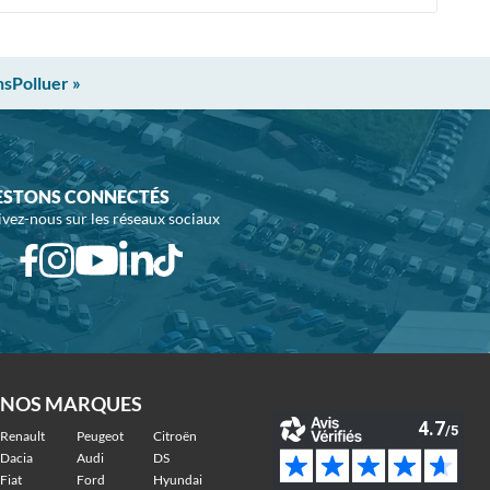
nsPolluer »
ESTONS CONNECTÉS
ivez-nous sur les réseaux sociaux
NOS MARQUES
Renault
Peugeot
Citroën
Dacia
Audi
DS
Fiat
Ford
Hyundai