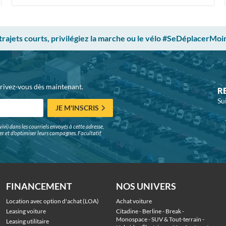
 trajets courts, privilégiez la marche ou le vélo #SeDéplacerMoi
crivez-vous dès maintenant.
R
Su
JE M'INSCRIS
ivi) dans les courriels envoyés à cette adresse,
surer et d'optimiser leurs campagnes. Facultatif,
FINANCEMENT
NOS UNIVERS
Location avec option d'achat (LOA)
Achat voiture
Leasing voiture
Citadine
 - 
Berline
 - 
Break
 - 
Monospace
 - 
SUV & Tout-terrain
 - 
Leasing utilitaire