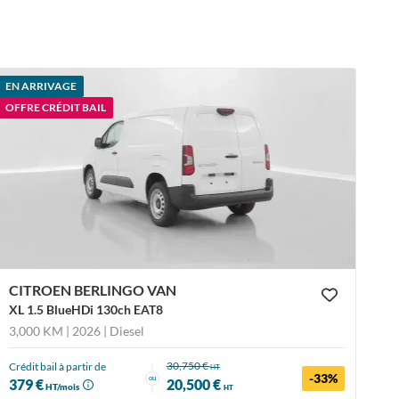
EN ARRIVAGE
OFFRE CRÉDIT BAIL
CITROEN BERLINGO VAN
XL 1.5 BlueHDi 130ch EAT8
3,000 KM | 2026
| Diesel
30,750 €
Crédit bail à partir de
HT
-33%
ou
379 €
20,500 €
HT/mois
HT