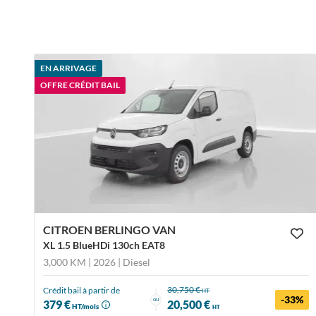
EN ARRIVAGE
OFFRE CRÉDIT BAIL
CITROEN BERLINGO VAN
XL 1.5 BlueHDi 130ch EAT8
3,000 KM | 2026
| Diesel
30,750 €
Crédit bail à partir de
HT
-33%
ou
379 €
20,500 €
HT/mois
HT