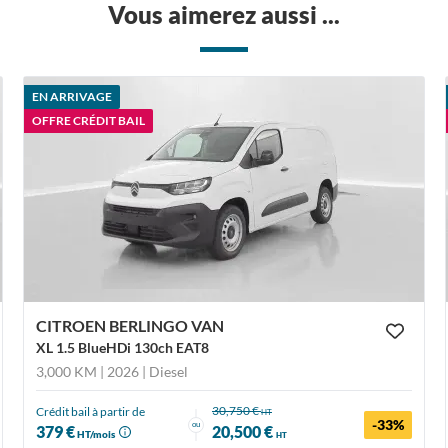
Vous aimerez aussi ...
EN ARRIVAGE
OFFRE CRÉDIT BAIL
CITROEN BERLINGO VAN
XL 1.5 BlueHDi 130ch EAT8
3,000 KM | 2026
| Diesel
30,750 €
Crédit bail à partir de
HT
-33%
ou
379 €
20,500 €
HT/mois
HT