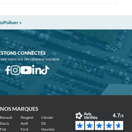
nsPolluer »
ESTONS CONNECTÉS
ivez-nous sur les réseaux sociaux
NOS MARQUES
Renault
Peugeot
Citroën
Dacia
Audi
DS
Fiat
Ford
Hyundai