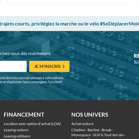
 trajets courts, privilégiez la marche ou le vélo #SeDéplacerMoi
crivez-vous dès maintenant.
R
Su
JE M'INSCRIS
ivi) dans les courriels envoyés à cette adresse,
surer et d'optimiser leurs campagnes. Facultatif,
FINANCEMENT
NOS UNIVERS
Location avec option d'achat (LOA)
Achat voiture
Leasing voiture
Citadine
 - 
Berline
 - 
Break
 - 
Monospace
 - 
SUV & Tout-terrain
 - 
Leasing utilitaire