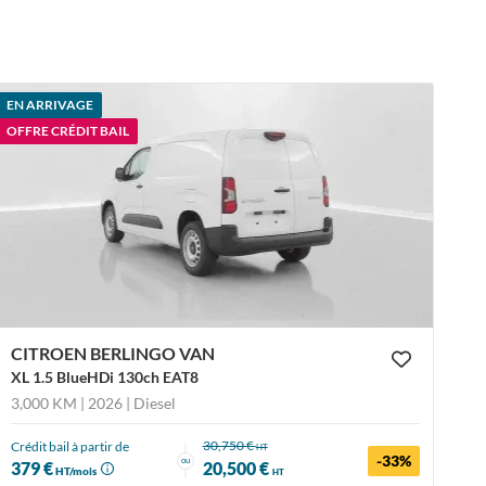
EN ARRIVAGE
OFFRE CRÉDIT BAIL
CITROEN BERLINGO VAN
XL 1.5 BlueHDi 130ch EAT8
3,000 KM | 2026
| Diesel
30,750 €
Crédit bail à partir de
HT
-33%
ou
379 €
20,500 €
HT/mois
HT