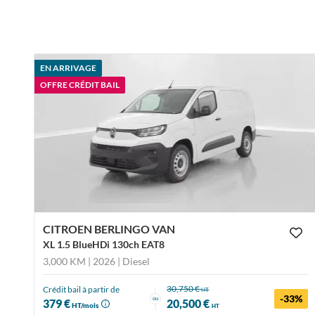
EN ARRIVAGE
OFFRE CRÉDIT BAIL
CITROEN BERLINGO VAN
XL 1.5 BlueHDi 130ch EAT8
3,000 KM | 2026
| Diesel
30,750 €
Crédit bail à partir de
HT
-33%
ou
379 €
20,500 €
HT/mois
HT