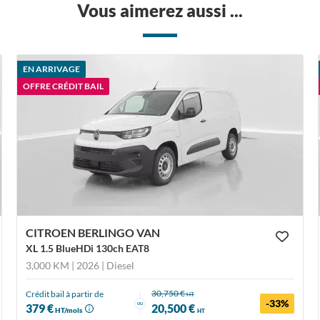
Vous aimerez aussi ...
EN ARRIVAGE
OFFRE CRÉDIT BAIL
CITROEN BERLINGO VAN
XL 1.5 BlueHDi 130ch EAT8
3,000 KM | 2026
| Diesel
30,750 €
Crédit bail à partir de
HT
-33%
ou
379 €
20,500 €
HT/mois
HT