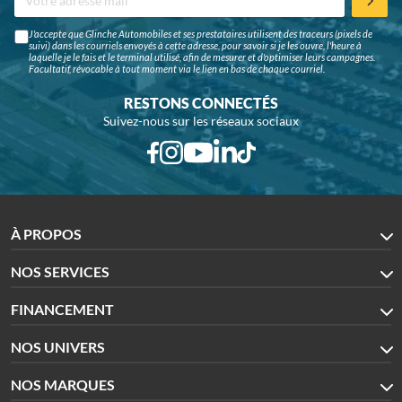
J'accepte que Glinche Automobiles et ses prestataires utilisent des traceurs (pixels de
suivi) dans les courriels envoyés à cette adresse, pour savoir si je les ouvre, l'heure à
laquelle je le fais et le terminal utilisé, afin de mesurer et d'optimiser leurs campagnes.
Facultatif, révocable à tout moment via le lien en bas de chaque courriel.
RESTONS CONNECTÉS
Suivez-nous sur les réseaux sociaux
À PROPOS
NOS SERVICES
FINANCEMENT
NOS UNIVERS
NOS MARQUES