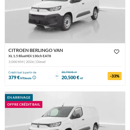
CITROEN BERLINGO VAN
XL 1.5 BlueHDi 130ch EAT8
3,000 KM | 2026
| Diesel
30,750 €
Crédit bail à partir de
HT
-33%
ou
379 €
20,500 €
HT/mois
HT
EN ARRIVAGE
OFFRE CRÉDIT BAIL