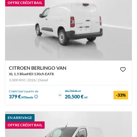
OFFRE CRÉDIT BAIL
CITROEN BERLINGO VAN
XL 1.5 BlueHDi 130ch EAT8
3,000 KM | 2026
| Diesel
30,750 €
Crédit bail à partir de
HT
-33%
ou
379 €
20,500 €
HT/mois
HT
EN ARRIVAGE
OFFRE CRÉDIT BAIL