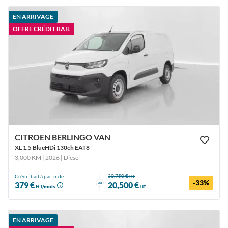
EN ARRIVAGE
OFFRE CRÉDIT BAIL
CITROEN BERLINGO VAN
XL 1.5 BlueHDi 130ch EAT8
3,000 KM | 2026
| Diesel
30,750 €
Crédit bail à partir de
HT
-33%
ou
379 €
20,500 €
HT/mois
HT
EN ARRIVAGE