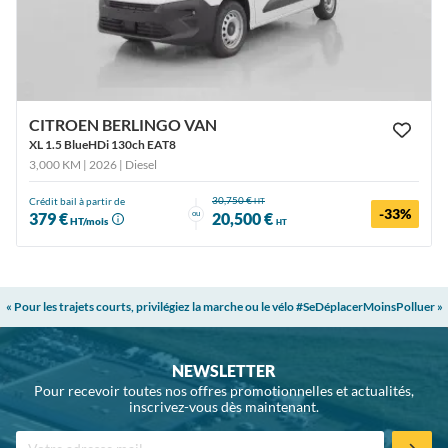
CITROEN BERLINGO VAN
XL 1.5 BlueHDi 130ch EAT8
3,000 KM | 2026
| Diesel
30,750 €
Crédit bail à partir de
HT
-33%
ou
379 €
20,500 €
HT/mois
HT
« Pour les trajets courts, privilégiez la marche ou le vélo #SeDéplacerMoinsPolluer »
NEWSLETTER
Pour recevoir toutes nos offres promotionnelles et actualités,
inscrivez-vous dès maintenant.