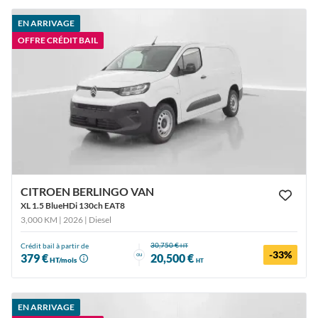
EN ARRIVAGE
OFFRE CRÉDIT BAIL
CITROEN BERLINGO VAN
XL 1.5 BlueHDi 130ch EAT8
3,000 KM | 2026
| Diesel
30,750 €
Crédit bail à partir de
HT
-33%
ou
379 €
20,500 €
HT/mois
HT
EN ARRIVAGE