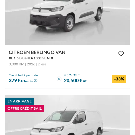
CITROEN BERLINGO VAN
XL 1.5 BlueHDi 130ch EAT8
3,000 KM | 2026
| Diesel
30,750 €
Crédit bail à partir de
HT
-33%
ou
379 €
20,500 €
HT/mois
HT
EN ARRIVAGE
OFFRE CRÉDIT BAIL