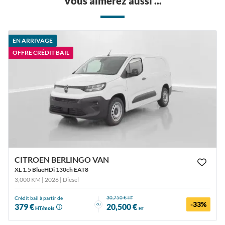
Vous aimerez aussi ...
EN ARRIVAGE
OFFRE CRÉDIT BAIL
CITROEN BERLINGO VAN
XL 1.5 BlueHDi 130ch EAT8
3,000 KM | 2026
| Diesel
30,750 €
Crédit bail à partir de
HT
-33%
ou
379 €
20,500 €
HT/mois
HT