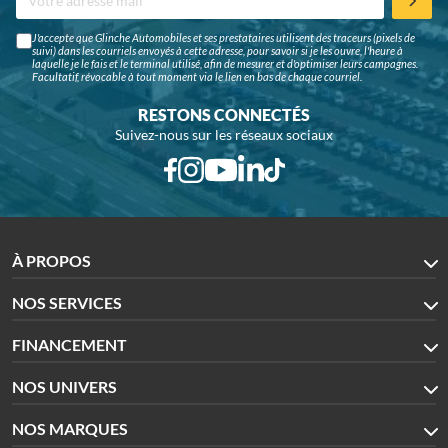
J'accepte que Glinche Automobiles et ses prestataires utilisent des traceurs (pixels de
suivi) dans les courriels envoyés à cette adresse, pour savoir si je les ouvre, l'heure à
laquelle je le fais et le terminal utilisé, afin de mesurer et d'optimiser leurs campagnes.
Facultatif, révocable à tout moment via le lien en bas de chaque courriel.
RESTONS CONNECTÉS
Suivez-nous sur les réseaux sociaux
À PROPOS
NOS SERVICES
FINANCEMENT
NOS UNIVERS
NOS MARQUES