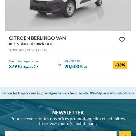
CITROEN BERLINGO VAN
XL 1.5 BlueHDi 130ch EAT8
3,000 KM | 2026
| Diesel
30,750 €
Crédit bail à partir de
HT
-33%
ou
379 €
20,500 €
HT/mois
HT
« Pour les trajets courts, privilégiez la marche ou le vélo #SeDéplacerMoinsPolluer »
NEWSLETTER
Pour recevoir toutes nos offres promotionnelles et actualités,
inscrivez-vous dès maintenant.