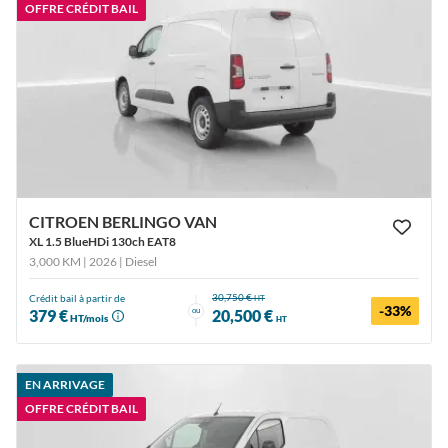
OFFRE CRÉDIT BAIL
CITROEN BERLINGO VAN
XL 1.5 BlueHDi 130ch EAT8
3,000 KM | 2026
| Diesel
30,750 €
Crédit bail à partir de
HT
-33%
ou
379 €
20,500 €
HT/mois
HT
EN ARRIVAGE
OFFRE CRÉDIT BAIL