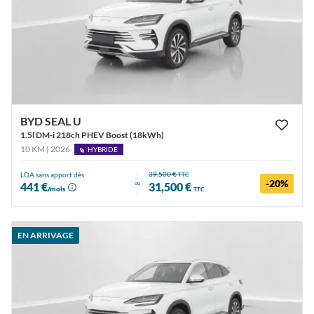
BYD SEAL U
1.5l DM-i 218ch PHEV Boost (18kWh)
10 KM | 2026
HYBRIDE
39,500 €
LOA sans apport dès
TTC
-20%
ou
441 €
31,500 €
/mois
TTC
EN ARRIVAGE