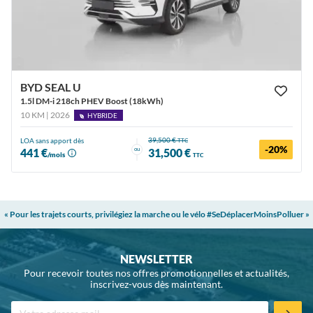
BYD SEAL U
1.5l DM-i 218ch PHEV Boost (18kWh)
10 KM | 2026
HYBRIDE
39,500 €
LOA sans apport dès
TTC
-20%
ou
441 €
31,500 €
/mois
TTC
« Pour les trajets courts, privilégiez la marche ou le vélo #SeDéplacerMoinsPolluer »
NEWSLETTER
Pour recevoir toutes nos offres promotionnelles et actualités,
inscrivez-vous dès maintenant.