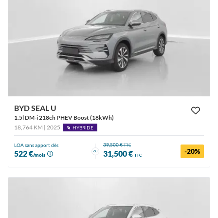
BYD SEAL U
1.5l DM-i 218ch PHEV Boost (18kWh)
18,764 KM | 2025
HYBRIDE
39,500 €
LOA sans apport dès
TTC
-20%
ou
522 €
31,500 €
/mois
TTC