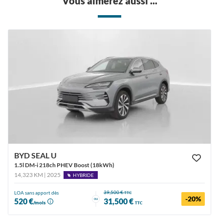
Vous aimerez aussi ...
BYD SEAL U
1.5l DM-i 218ch PHEV Boost (18kWh)
14,323 KM | 2025
HYBRIDE
39,500 €
LOA sans apport dès
TTC
-20%
ou
520 €
31,500 €
/mois
TTC