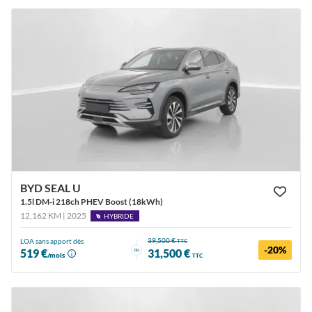
BYD SEAL U
1.5l DM-i 218ch PHEV Boost (18kWh)
12,162 KM | 2025
HYBRIDE
39,500 €
LOA sans apport dès
TTC
-20%
ou
519 €
31,500 €
/mois
TTC