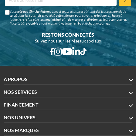
J'accepte que Glinche Automobiles et ses prestataires utilisent des traceurs (pixels de
suivi) dans les courriels envoyés à cette adresse, pour savoir si je les ouvre, l'heure à
laquelle je le fais et le terminal utilisé, afin de mesurer et d'optimiser leurs campagnes.
Facultatif, révocable à tout moment via le lien en bas de chaque courriel.
RESTONS CONNECTÉS
Suivez-nous sur les réseaux sociaux
À PROPOS
NOS SERVICES
FINANCEMENT
NOS UNIVERS
NOS MARQUES