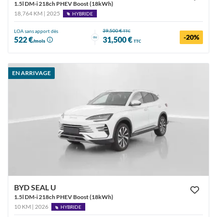
1.5l DM-i 218ch PHEV Boost (18kWh)
18,764 KM | 2025
HYBRIDE
39,500 €
LOA sans apport dès
TTC
-20%
ou
522 €
31,500 €
/mois
TTC
EN ARRIVAGE
BYD SEAL U
1.5l DM-i 218ch PHEV Boost (18kWh)
10 KM | 2026
HYBRIDE