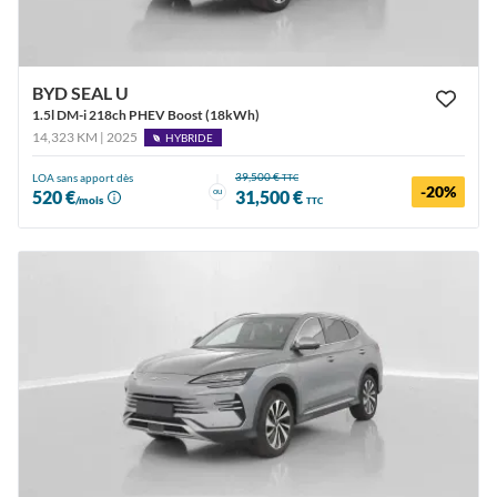
BYD SEAL U
1.5l DM-i 218ch PHEV Boost (18kWh)
14,323 KM | 2025
HYBRIDE
39,500 €
LOA sans apport dès
TTC
-20%
ou
520 €
31,500 €
/mois
TTC