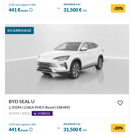
39,500 €
LOA sans apport dès
TTC
-20%
ou
441 €
31,500 €
/mois
TTC
EN ARRIVAGE
BYD SEAL U
1.5l DM-i 218ch PHEV Boost (18kWh)
10 KM | 2026
HYBRIDE
39,500 €
LOA sans apport dès
TTC
-20%
ou
441 €
31,500 €
/mois
TTC