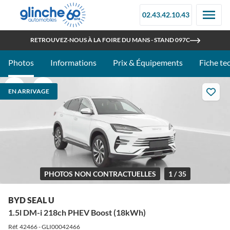
02.43.42.10.43
OUVERT TOUT L'ÉTÉ
RETROUVEZ-NOUS À LA FOIRE DU MANS - STAND 097C
Photos
Informations
Prix & Équipements
Fiche te
EN ARRIVAGE
PHOTOS NON CONTRACTUELLES
1 / 35
BYD SEAL U
1.5l DM-i 218ch PHEV Boost (18kWh)
Réf. 42466 - GLI00042466