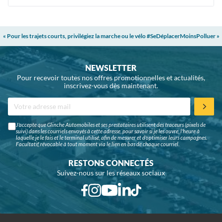
« Pour les trajets courts, privilégiez la marche ou le vélo #SeDéplacerMoinsPolluer »
NEWSLETTER
Pour recevoir toutes nos offres promotionnelles et actualités,
inscrivez-vous dès maintenant.
J'accepte que Glinche Automobiles et ses prestataires utilisent des traceurs (pixels de
suivi) dans les courriels envoyés à cette adresse, pour savoir si je les ouvre, l'heure à
laquelle je le fais et le terminal utilisé, afin de mesurer et d'optimiser leurs campagnes.
Facultatif, révocable à tout moment via le lien en bas de chaque courriel.
RESTONS CONNECTÉS
Suivez-nous sur les réseaux sociaux