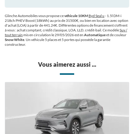
Glinche Automobiles vous propose ce
véhicule 10KM
Byd Seal u
- 1.5l DM-i
218ch PHEV Boost (18kWh) au prix de 31500€
, ou bien en location avec option
d'achat (LOA) à partir de 441.24€
. Différentes options de financement s'offrent
à vous : achat comptant, crédit classique, LOA, LLD, crédit-bail. Ce modèle
Suv /
tout terrain
mis en circulation le 29/05/2026 est en
Automatique
et de couleur
Snow White
. Un véhicule 5 places et 5 portes qui possède la garantie
constructeur.
Vous aimerez aussi ...