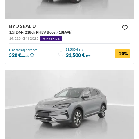
BYD SEAL U
1.5l DM-i 218ch PHEV Boost (18kWh)
14,323 KM | 2025
HYBRIDE
39,500 €
LOA sans apport dès
TTC
-20%
ou
520 €
31,500 €
/mois
TTC