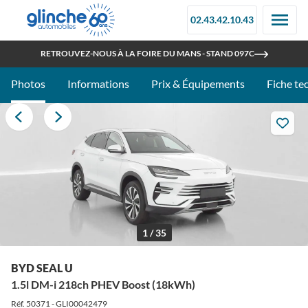
02.43.42.10.43
OUVERT TOUT L'ÉTÉ
RETROUVEZ-NOUS À LA FOIRE DU MANS - STAND 097C
Photos
Informations
Prix & Équipements
Fiche te
1 / 35
BYD SEAL U
1.5l DM-i 218ch PHEV Boost (18kWh)
Réf. 50371 - GLI00042479