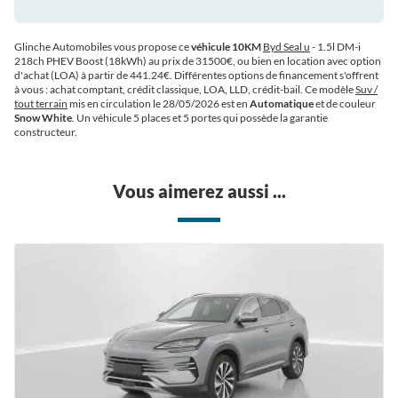
Glinche Automobiles vous propose ce
véhicule 10KM
Byd Seal u
- 1.5l DM-i
218ch PHEV Boost (18kWh) au prix de 31500€
, ou bien en location avec option
d'achat (LOA) à partir de 441.24€
. Différentes options de financement s'offrent
à vous : achat comptant, crédit classique, LOA, LLD, crédit-bail. Ce modèle
Suv /
tout terrain
mis en circulation le 28/05/2026 est en
Automatique
et de couleur
Snow White
. Un véhicule 5 places et 5 portes qui possède la garantie
constructeur.
Vous aimerez aussi ...