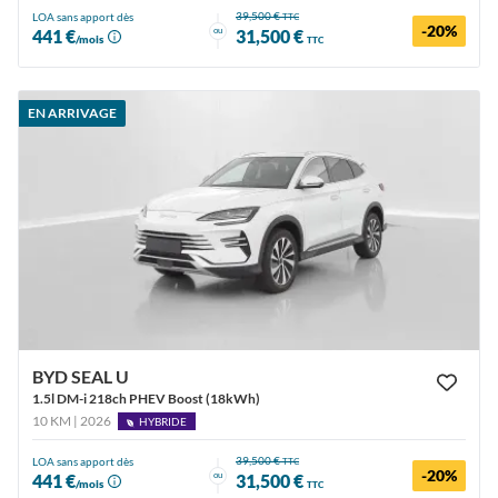
39,500 €
LOA sans apport dès
TTC
-20%
ou
441 €
31,500 €
/mois
TTC
EN ARRIVAGE
BYD SEAL U
1.5l DM-i 218ch PHEV Boost (18kWh)
10 KM | 2026
HYBRIDE
39,500 €
LOA sans apport dès
TTC
-20%
ou
441 €
31,500 €
/mois
TTC