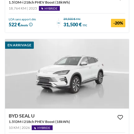
1.5l DM-i 218ch PHEV Boost (18kWh)
18,764 KM | 2025
HYBRIDE
39,500 €
LOA sans apport dès
TTC
-20%
ou
522 €
31,500 €
/mois
TTC
EN ARRIVAGE
BYD SEAL U
1.5l DM-i 218ch PHEV Boost (18kWh)
10 KM | 2026
HYBRIDE