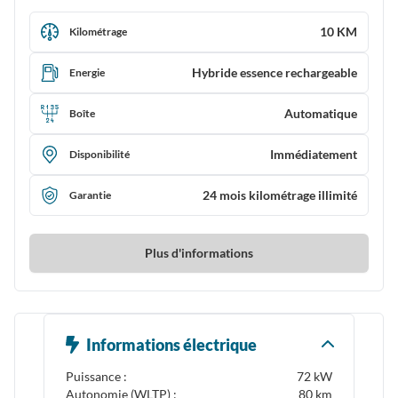
10 KM
Kilométrage
Hybride essence rechargeable
Energie
Automatique
Boîte
Immédiatement
Disponibilité
24 mois kilométrage illimité
Garantie
Plus d'informations
Informations électrique
Puissance :
72 kW
Autonomie (WLTP) :
80 km