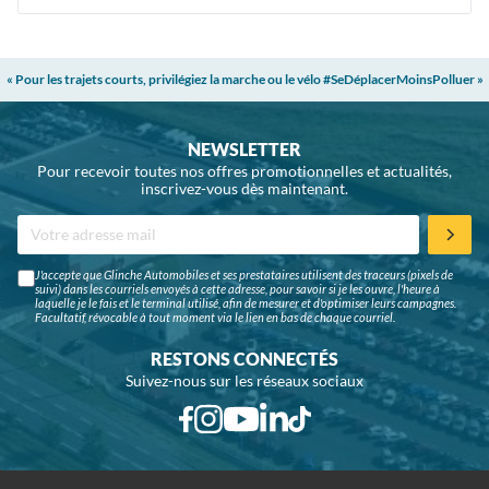
« Pour les trajets courts, privilégiez la marche ou le vélo #SeDéplacerMoinsPolluer »
NEWSLETTER
Pour recevoir toutes nos offres promotionnelles et actualités,
inscrivez-vous dès maintenant.
J'accepte que Glinche Automobiles et ses prestataires utilisent des traceurs (pixels de
suivi) dans les courriels envoyés à cette adresse, pour savoir si je les ouvre, l'heure à
laquelle je le fais et le terminal utilisé, afin de mesurer et d'optimiser leurs campagnes.
Facultatif, révocable à tout moment via le lien en bas de chaque courriel.
RESTONS CONNECTÉS
Suivez-nous sur les réseaux sociaux