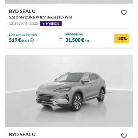
BYD SEAL U
1.5l DM-i 218ch PHEV Boost (18kWh)
12,162 KM | 2025
HYBRIDE
39,500 €
LOA sans apport dès
TTC
-20%
ou
519 €
31,500 €
/mois
TTC
BYD SEAL U