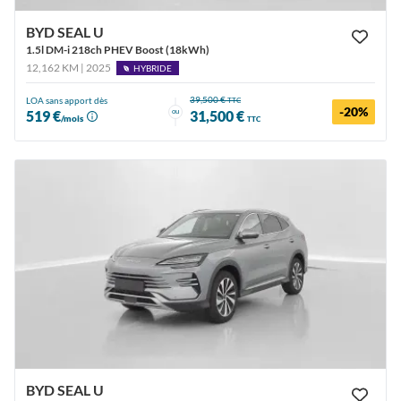
BYD SEAL U
1.5l DM-i 218ch PHEV Boost (18kWh)
12,162 KM | 2025
HYBRIDE
39,500 €
LOA sans apport dès
TTC
-20%
ou
519 €
31,500 €
/mois
TTC
BYD SEAL U