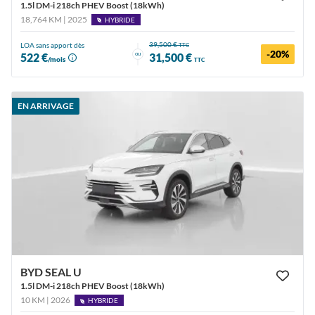
1.5l DM-i 218ch PHEV Boost (18kWh)
18,764 KM | 2025
HYBRIDE
39,500 €
LOA sans apport dès
TTC
-20%
ou
522 €
31,500 €
/mois
TTC
EN ARRIVAGE
BYD SEAL U
1.5l DM-i 218ch PHEV Boost (18kWh)
10 KM | 2026
HYBRIDE