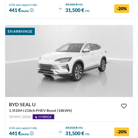
39,500 €
LOA sans apport dès
TTC
-20%
ou
441 €
31,500 €
/mois
TTC
EN ARRIVAGE
BYD SEAL U
1.5l DM-i 218ch PHEV Boost (18kWh)
10 KM | 2026
HYBRIDE
39,500 €
LOA sans apport dès
TTC
-20%
ou
441 €
31,500 €
/mois
TTC