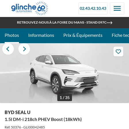
02.43.42.10.43
OUVERT TOUT L'ÉTÉ
RETROUVEZ-NOUS À LA FOIRE DU MANS - STAND 097C
Photos
Informations
Prix & Équipements
Fiche te
1 / 35
BYD SEAL U
1.5l DM-i 218ch PHEV Boost (18kWh)
Réf. 50376 - GLI00042485