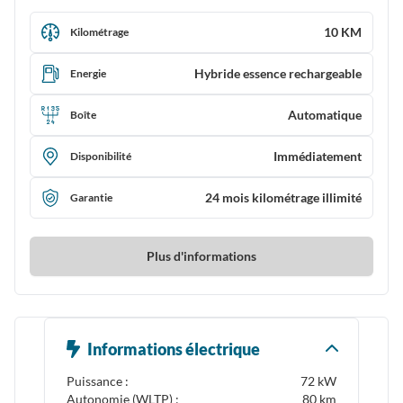
10 KM
Kilométrage
Hybride essence rechargeable
Energie
Automatique
Boîte
Immédiatement
Disponibilité
24 mois kilométrage illimité
Garantie
Plus d'informations
Informations électrique
Puissance :
72 kW
Autonomie (WLTP) :
80 km