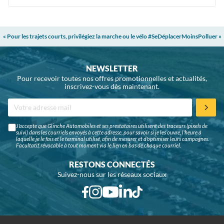
« Pour les trajets courts, privilégiez la marche ou le vélo #SeDéplacerMoinsPolluer »
NEWSLETTER
Pour recevoir toutes nos offres promotionnelles et actualités,
inscrivez-vous dès maintenant.
J'accepte que Glinche Automobiles et ses prestataires utilisent des traceurs (pixels de
suivi) dans les courriels envoyés à cette adresse, pour savoir si je les ouvre, l'heure à
laquelle je le fais et le terminal utilisé, afin de mesurer et d'optimiser leurs campagnes.
Facultatif, révocable à tout moment via le lien en bas de chaque courriel.
RESTONS CONNECTÉS
Suivez-nous sur les réseaux sociaux