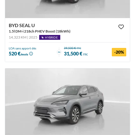
BYD SEAL U
1.5l DM-i 218ch PHEV Boost (18kWh)
14,323 KM | 2025
HYBRIDE
39,500 €
LOA sans apport dès
TTC
-20%
ou
520 €
31,500 €
/mois
TTC