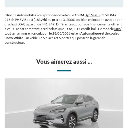
Glinche Automobiles vous propose ce
véhicule 10KM
Byd Seal u
- 1.5l DM-i
218ch PHEV Boost (18kWh) au prix de 31500€
, ou bien en location avec option
d'achat (LOA) à partir de 441.24€
. Différentes options de financement s'offrent
à vous : achat comptant, crédit classique, LOA, LLD, crédit-bail. Ce modèle
Suv /
tout terrain
mis en circulation le 28/05/2026 est en
Automatique
et de couleur
Snow White
. Un véhicule 5 places et 5 portes qui possède la garantie
constructeur.
Vous aimerez aussi ...