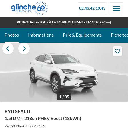
02.43.42.10.43
OUVERT TOUT L'ÉTÉ
RETROUVEZ-NOUS À LA FOIRE DU MANS - STAND 097C
Photos
Informations
Prix & Équipements
Fiche te
1 / 35
BYD SEAL U
1.5l DM-i 218ch PHEV Boost (18kWh)
Réf. 50436 - GLI00042486