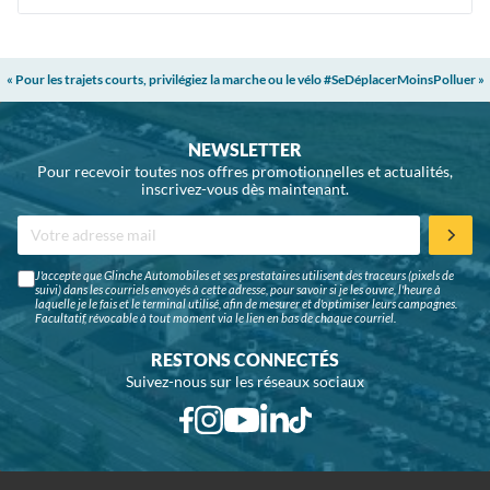
« Pour les trajets courts, privilégiez la marche ou le vélo #SeDéplacerMoinsPolluer »
NEWSLETTER
Pour recevoir toutes nos offres promotionnelles et actualités,
inscrivez-vous dès maintenant.
J'accepte que Glinche Automobiles et ses prestataires utilisent des traceurs (pixels de
suivi) dans les courriels envoyés à cette adresse, pour savoir si je les ouvre, l'heure à
laquelle je le fais et le terminal utilisé, afin de mesurer et d'optimiser leurs campagnes.
Facultatif, révocable à tout moment via le lien en bas de chaque courriel.
RESTONS CONNECTÉS
Suivez-nous sur les réseaux sociaux