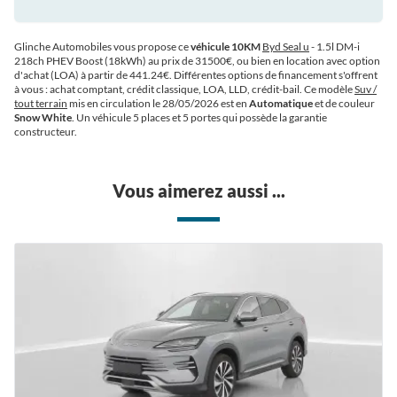
Glinche Automobiles vous propose ce
véhicule 10KM
Byd Seal u
- 1.5l DM-i
218ch PHEV Boost (18kWh) au prix de 31500€
, ou bien en location avec option
d'achat (LOA) à partir de 441.24€
. Différentes options de financement s'offrent
à vous : achat comptant, crédit classique, LOA, LLD, crédit-bail. Ce modèle
Suv /
tout terrain
mis en circulation le 28/05/2026 est en
Automatique
et de couleur
Snow White
. Un véhicule 5 places et 5 portes qui possède la garantie
constructeur.
Vous aimerez aussi ...