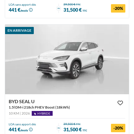
39,500 €
LOA sans apport dès
TTC
-20%
ou
441 €
31,500 €
/mois
TTC
EN ARRIVAGE
BYD SEAL U
1.5l DM-i 218ch PHEV Boost (18kWh)
10 KM | 2026
HYBRIDE
39,500 €
LOA sans apport dès
TTC
-20%
ou
441 €
31,500 €
/mois
TTC