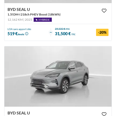
BYD SEAL U
1.5l DM-i 218ch PHEV Boost (18kWh)
12,162 KM | 2025
HYBRIDE
39,500 €
LOA sans apport dès
TTC
-20%
ou
519 €
31,500 €
/mois
TTC
BYD SEAL U