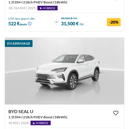
1.5l DM-i 218ch PHEV Boost (18kWh)
18,764 KM | 2025
HYBRIDE
39,500 €
LOA sans apport dès
TTC
-20%
ou
522 €
31,500 €
/mois
TTC
EN ARRIVAGE
BYD SEAL U
1.5l DM-i 218ch PHEV Boost (18kWh)
10 KM | 2026
HYBRIDE