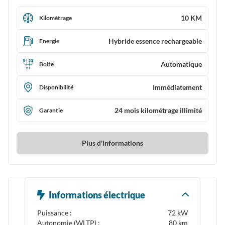
10 KM
Kilométrage
Hybride essence rechargeable
Energie
Automatique
Boîte
Immédiatement
Disponibilité
24 mois kilométrage illimité
Garantie
Plus d'informations
Informations électrique
Puissance :
72 kW
Autonomie (WLTP) :
80 km