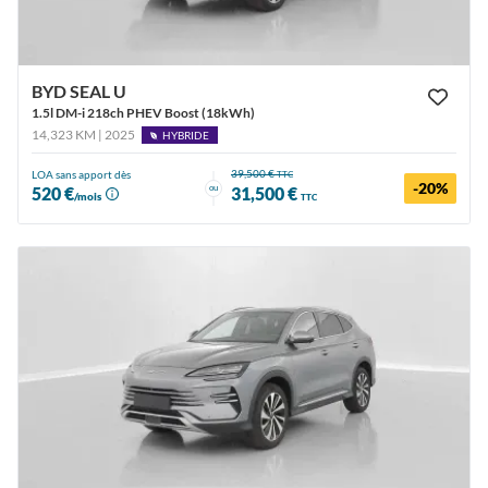
BYD SEAL U
1.5l DM-i 218ch PHEV Boost (18kWh)
14,323 KM | 2025
HYBRIDE
39,500 €
LOA sans apport dès
TTC
-20%
ou
520 €
31,500 €
/mois
TTC