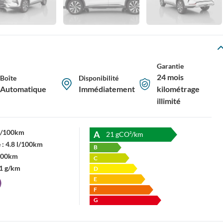
Garantie
24 mois
Boîte
Disponibilité
Automatique
Immédiatement
kilométrage
illimité
 l/100km
A
21
gCO²/km
 :
4.8 l/100km
B
/100km
C
1 g/km
D
E
F
G