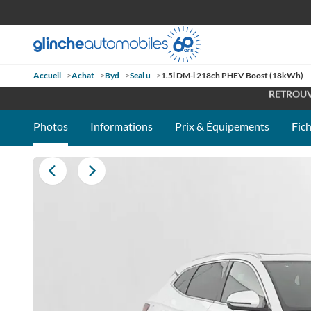
Accueil
>
Achat
>
Byd
>
Seal u
>
1.5l DM-i 218ch PHEV Boost (18kWh)
OUVE
RETROUV
Photos
Informations
Prix & Équipements
Fic