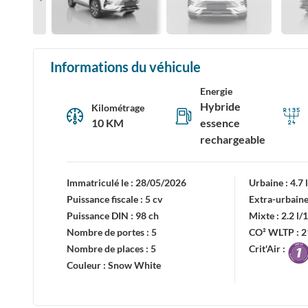
Informations du véhicule
Energie
Hybride
Kilométrage
10 KM
essence
rechargeable
Immatriculé le :
28/05/2026
Urbaine :
4.7
Puissance fiscale :
5 cv
Extra-urbaine
Puissance DIN :
98 ch
Mixte :
2.2 l
Nombre de portes :
5
CO² WLTP :
2
Nombre de places :
5
Crit'Air :
Couleur :
Snow White