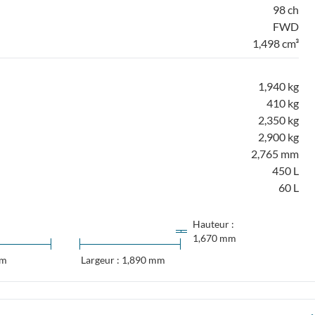
98 ch
FWD
1,498 cm³
1,940 kg
410 kg
2,350 kg
2,900 kg
2,765 mm
450 L
60 L
Hauteur :
1,670 mm
mm
Largeur : 1,890 mm