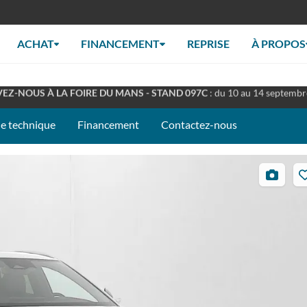
ACHAT
FINANCEMENT
REPRISE
À PROPOS
RT TOUT L'ÉTÉ
: Retrouverez nous en concession à nos horaires habituel
EZ-NOUS À LA FOIRE DU MANS - STAND 097C
: du 10 au 14 septemb
he technique
Financement
Contactez-nous
35
photos