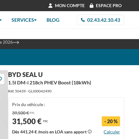
MON COMPTE
ESPACE PRO
SERVICES
BLOG
02.43.42.10.43
les
re 2026
BYD SEAL U
1.5l DM-i 218ch PHEV Boost (18kWh)
Réf. 50439 - GLI00042490
Prix du véhicule :
39,500 €
TTC
31,500 €
- 20 %
TTC
Dès
441.24 €
/mois en LOA sans apport
Calculer