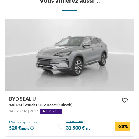
Vous aimerez aussi ...
BYD SEAL U
1.5l DM-i 218ch PHEV Boost (18kWh)
14,323 KM | 2025
HYBRIDE
39,500 €
LOA sans apport dès
TTC
-20%
ou
520 €
31,500 €
/mois
TTC