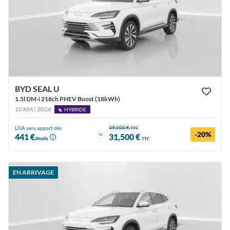
BYD SEAL U
1.5l DM-i 218ch PHEV Boost (18kWh)
10 KM | 2026
HYBRIDE
39,500 €
LOA sans apport dès
TTC
-20%
ou
441 €
31,500 €
/mois
TTC
EN ARRIVAGE