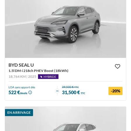
BYD SEAL U
1.5l DM-i 218ch PHEV Boost (18kWh)
18,764 KM | 2025
HYBRIDE
39,500 €
LOA sans apport dès
TTC
-20%
ou
522 €
31,500 €
/mois
TTC
EN ARRIVAGE