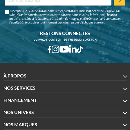
J'accepte que Glinche Automobiles et ses prestataires utilisent des traceurs (pixels de
suivi) dans les courriels envoyés à cette adresse, pour savoir si je les ouvre, l'heure à
laquelle je le fais et le terminal utilisé, afin de mesurer et d'optimiser leurs campagnes.
Facultatif, révocable à tout moment via le lien en bas de chaque courriel.
RESTONS CONNECTÉS
Suivez-nous sur les réseaux sociaux
À PROPOS
NOS SERVICES
FINANCEMENT
NOS UNIVERS
NOS MARQUES