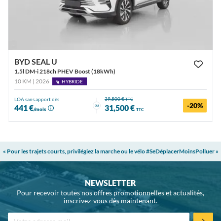
BYD SEAL U
1.5l DM-i 218ch PHEV Boost (18kWh)
10 KM | 2026
HYBRIDE
39,500 €
LOA sans apport dès
TTC
-20%
ou
441 €
31,500 €
/mois
TTC
« Pour les trajets courts, privilégiez la marche ou le vélo #SeDéplacerMoinsPolluer »
NEWSLETTER
Pour recevoir toutes nos offres promotionnelles et actualités,
inscrivez-vous dès maintenant.