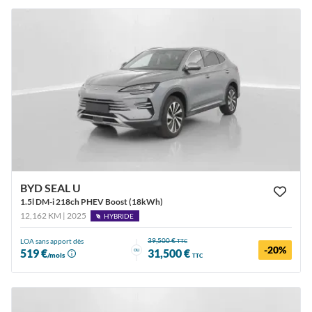
BYD SEAL U
1.5l DM-i 218ch PHEV Boost (18kWh)
12,162 KM | 2025
HYBRIDE
39,500 €
LOA sans apport dès
TTC
-20%
ou
519 €
31,500 €
/mois
TTC