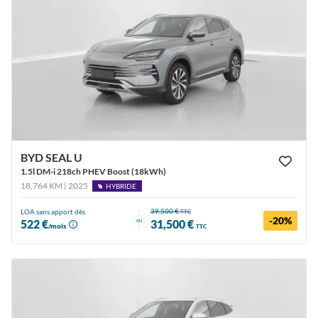
BYD SEAL U
1.5l DM-i 218ch PHEV Boost (18kWh)
18,764 KM | 2025
HYBRIDE
39,500 €
LOA sans apport dès
TTC
-20%
ou
522 €
31,500 €
/mois
TTC