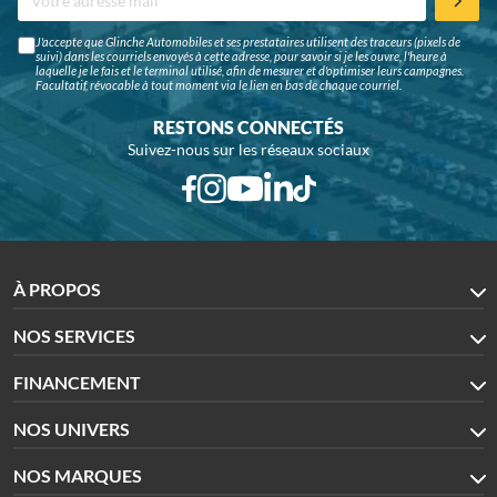
J'accepte que Glinche Automobiles et ses prestataires utilisent des traceurs (pixels de
suivi) dans les courriels envoyés à cette adresse, pour savoir si je les ouvre, l'heure à
laquelle je le fais et le terminal utilisé, afin de mesurer et d'optimiser leurs campagnes.
Facultatif, révocable à tout moment via le lien en bas de chaque courriel.
RESTONS CONNECTÉS
Suivez-nous sur les réseaux sociaux
À PROPOS
NOS SERVICES
FINANCEMENT
NOS UNIVERS
NOS MARQUES