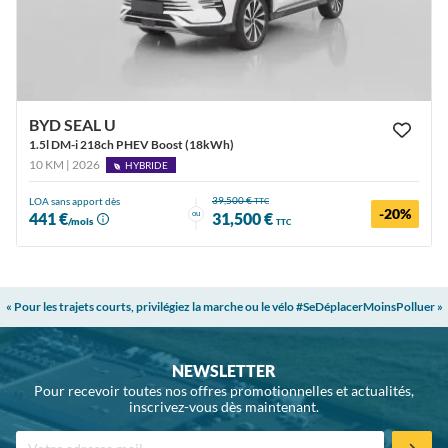
BYD SEAL U
1.5l DM-i 218ch PHEV Boost (18kWh)
10 KM | 2026
HYBRIDE
39,500 €
LOA sans apport dès
TTC
-20%
ou
441 €
31,500 €
/mois
TTC
« Pour les trajets courts, privilégiez la marche ou le vélo #SeDéplacerMoinsPolluer »
NEWSLETTER
Pour recevoir toutes nos offres promotionnelles et actualités,
inscrivez-vous dès maintenant.