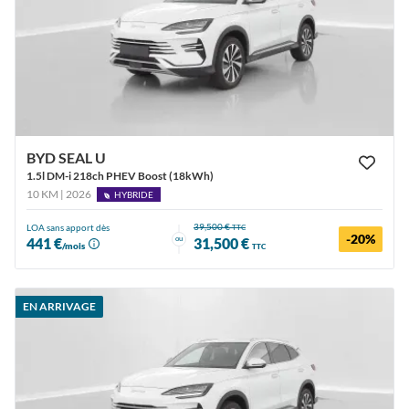
BYD SEAL U
1.5l DM-i 218ch PHEV Boost (18kWh)
10 KM | 2026
HYBRIDE
39,500 €
LOA sans apport dès
TTC
-20%
ou
441 €
31,500 €
/mois
TTC
EN ARRIVAGE