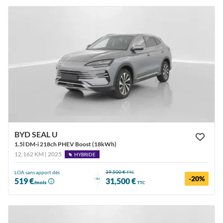
BYD SEAL U
1.5l DM-i 218ch PHEV Boost (18kWh)
12,162 KM | 2025
HYBRIDE
39,500 €
LOA sans apport dès
TTC
-20%
ou
519 €
31,500 €
/mois
TTC