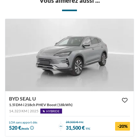
Vous aimerez aussi ...
BYD SEAL U
1.5l DM-i 218ch PHEV Boost (18kWh)
14,323 KM | 2025
HYBRIDE
39,500 €
LOA sans apport dès
TTC
-20%
ou
520 €
31,500 €
/mois
TTC