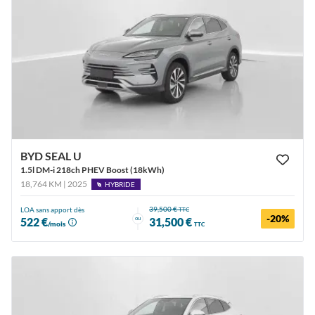
BYD SEAL U
1.5l DM-i 218ch PHEV Boost (18kWh)
18,764 KM | 2025
HYBRIDE
39,500 €
LOA sans apport dès
TTC
-20%
ou
522 €
31,500 €
/mois
TTC