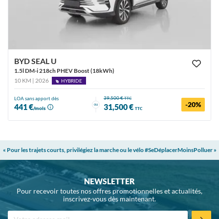
BYD SEAL U
1.5l DM-i 218ch PHEV Boost (18kWh)
10 KM | 2026
HYBRIDE
39,500 €
LOA sans apport dès
TTC
-20%
ou
441 €
31,500 €
/mois
TTC
« Pour les trajets courts, privilégiez la marche ou le vélo #SeDéplacerMoinsPolluer »
NEWSLETTER
Pour recevoir toutes nos offres promotionnelles et actualités,
inscrivez-vous dès maintenant.