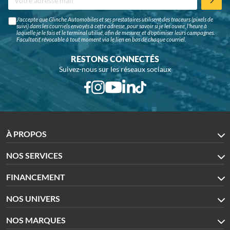
J'accepte que Glinche Automobiles et ses prestataires utilisent des traceurs (pixels de
suivi) dans les courriels envoyés à cette adresse, pour savoir si je les ouvre, l'heure à
laquelle je le fais et le terminal utilisé, afin de mesurer et d'optimiser leurs campagnes.
Facultatif, révocable à tout moment via le lien en bas de chaque courriel.
RESTONS CONNECTÉS
Suivez-nous sur les réseaux sociaux
À PROPOS
NOS SERVICES
FINANCEMENT
NOS UNIVERS
NOS MARQUES