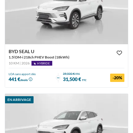
BYD SEAL U
1.5l DM-i 218ch PHEV Boost (18kWh)
10 KM | 2026
HYBRIDE
39,500 €
LOA sans apport dès
TTC
-20%
ou
441 €
31,500 €
/mois
TTC
EN ARRIVAGE