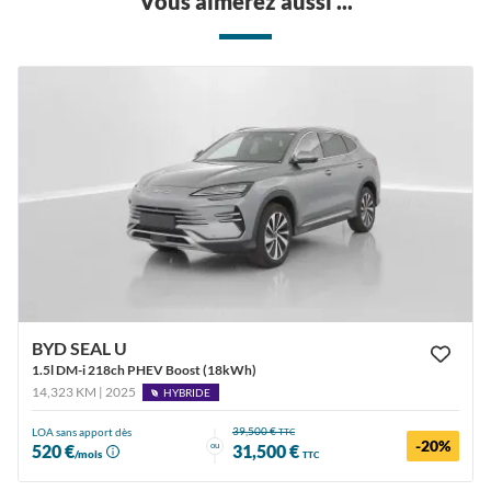
Vous aimerez aussi ...
BYD SEAL U
1.5l DM-i 218ch PHEV Boost (18kWh)
14,323 KM | 2025
HYBRIDE
39,500 €
LOA sans apport dès
TTC
-20%
ou
520 €
31,500 €
/mois
TTC