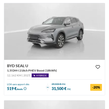
BYD SEAL U
1.5l DM-i 218ch PHEV Boost (18kWh)
12,162 KM | 2025
HYBRIDE
39,500 €
LOA sans apport dès
TTC
-20%
ou
519 €
31,500 €
/mois
TTC