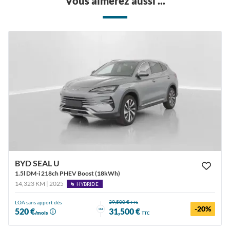
Vous aimerez aussi ...
BYD SEAL U
1.5l DM-i 218ch PHEV Boost (18kWh)
14,323 KM | 2025
HYBRIDE
39,500 €
LOA sans apport dès
TTC
-20%
ou
520 €
31,500 €
/mois
TTC