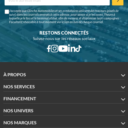
J'accepte que Glinche Automobiles et ses prestataires utilisent des traceurs (pixels de
suivi) dans les courriels envoyés à cette adresse, pour savoir si je les ouvre, l'heure à
laquelle je le fais et le terminal utilisé, afin de mesurer et d'optimiser leurs campagnes.
Facultatif, révocable à tout moment via le lien en bas de chaque courriel.
RESTONS CONNECTÉS
Suivez-nous sur les réseaux sociaux
À PROPOS
NOS SERVICES
FINANCEMENT
NOS UNIVERS
NOS MARQUES