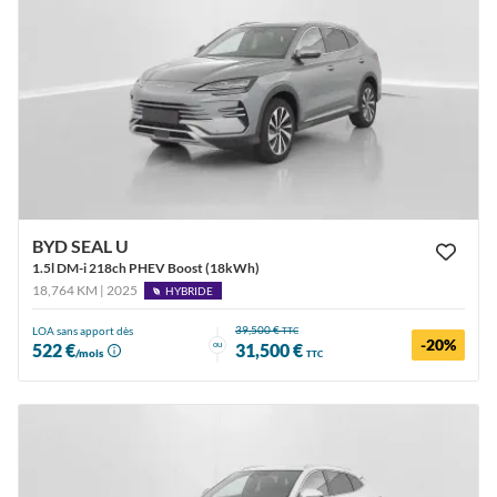
BYD SEAL U
1.5l DM-i 218ch PHEV Boost (18kWh)
18,764 KM | 2025
HYBRIDE
39,500 €
LOA sans apport dès
TTC
-20%
ou
522 €
31,500 €
/mois
TTC