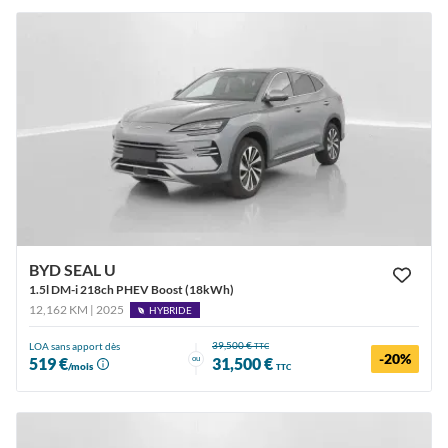
BYD SEAL U
1.5l DM-i 218ch PHEV Boost (18kWh)
12,162 KM | 2025
HYBRIDE
39,500 €
LOA sans apport dès
TTC
-20%
ou
519 €
31,500 €
/mois
TTC