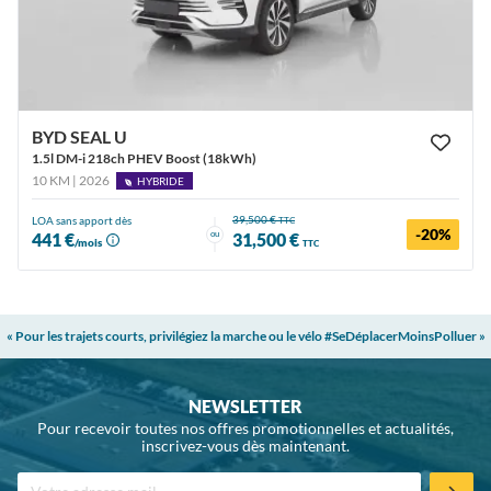
BYD SEAL U
1.5l DM-i 218ch PHEV Boost (18kWh)
10 KM | 2026
HYBRIDE
39,500 €
LOA sans apport dès
TTC
-20%
ou
441 €
31,500 €
/mois
TTC
« Pour les trajets courts, privilégiez la marche ou le vélo #SeDéplacerMoinsPolluer »
NEWSLETTER
Pour recevoir toutes nos offres promotionnelles et actualités,
inscrivez-vous dès maintenant.