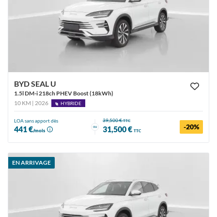
BYD SEAL U
1.5l DM-i 218ch PHEV Boost (18kWh)
10 KM | 2026
HYBRIDE
39,500 €
LOA sans apport dès
TTC
-20%
ou
441 €
31,500 €
/mois
TTC
EN ARRIVAGE