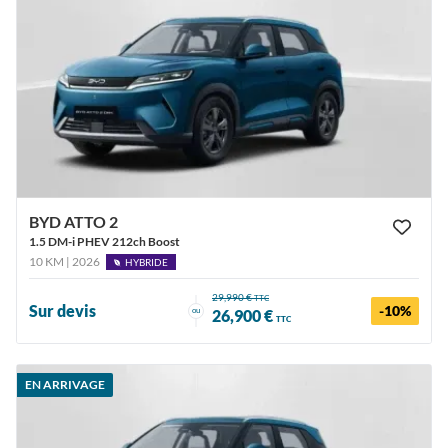
BYD ATTO 2
1.5 DM-i PHEV 212ch Boost
10 KM | 2026
HYBRIDE
29,990 €
TTC
Sur devis
-10%
ou
26,900 €
TTC
EN ARRIVAGE