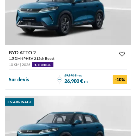
BYD ATTO 2
1.5 DM-i PHEV 212ch Boost
10 KM | 2026
HYBRIDE
29,990 €
TTC
Sur devis
-10%
ou
26,900 €
TTC
EN ARRIVAGE