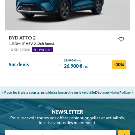
BYD ATTO 2
1.5 DM-i PHEV 212ch Boost
10 KM | 2026
HYBRIDE
29,990 €
TTC
Sur devis
-10%
ou
26,900 €
TTC
« Pour les trajets courts, privilégiez la marche ou le vélo #SeDéplacerMoinsPolluer »
NEWSLETTER
Pour recevoir toutes nos offres promotionnelles et actualités,
inscrivez-vous dès maintenant.