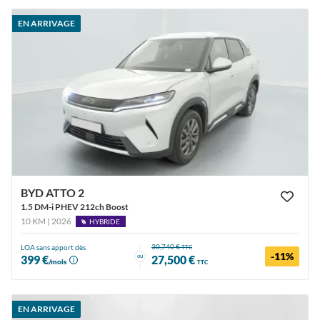
EN ARRIVAGE
BYD ATTO 2
1.5 DM-i PHEV 212ch Boost
10 KM | 2026
HYBRIDE
30,740 €
LOA sans apport dès
TTC
-11%
ou
399 €
27,500 €
/mois
TTC
EN ARRIVAGE