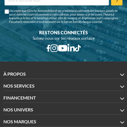
J'accepte que Glinche Automobiles et ses prestataires utilisent des traceurs (pixels de
suivi) dans les courriels envoyés à cette adresse, pour savoir si je les ouvre, l'heure à
laquelle je le fais et le terminal utilisé, afin de mesurer et d'optimiser leurs campagnes.
Facultatif, révocable à tout moment via le lien en bas de chaque courriel.
RESTONS CONNECTÉS
Suivez-nous sur les réseaux sociaux
À PROPOS
NOS SERVICES
FINANCEMENT
NOS UNIVERS
NOS MARQUES