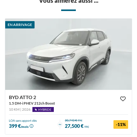
Vous aimerez aussi ...
EN ARRIVAGE
BYD ATTO 2
1.5 DM-i PHEV 212ch Boost
10 KM | 2026
HYBRIDE
30,740 €
LOA sans apport dès
TTC
-11%
ou
399 €
27,500 €
/mois
TTC