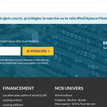
 trajets courts, privilégiez la marche ou le vélo #SeDéplacerMoi
crivez-vous dès maintenant.
R
Su
JE M'INSCRIS
ivi) dans les courriels envoyés à cette adresse,
surer et d'optimiser leurs campagnes. Facultatif,
FINANCEMENT
NOS UNIVERS
Location avec option d'achat (LOA)
Achat voiture
Leasing voiture
Citadine
 - 
Berline
 - 
Break
 - 
Monospace
 - 
SUV & Tout-terrain
 - 
Leasing utilitaire