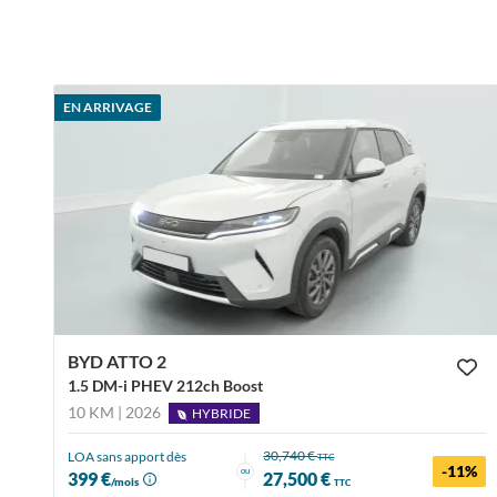
EN ARRIVAGE
BYD ATTO 2
1.5 DM-i PHEV 212ch Boost
10 KM | 2026
HYBRIDE
30,740 €
LOA sans apport dès
TTC
-11%
ou
399 €
27,500 €
/mois
TTC