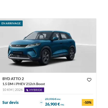
EN ARRIVAGE
BYD ATTO 2
1.5 DM-i PHEV 212ch Boost
10 KM | 2026
HYBRIDE
29,990 €
TTC
Sur devis
-10%
ou
26,900 €
TTC