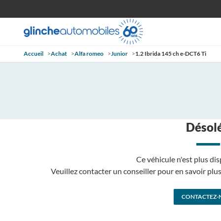
Accueil
>
Achat
>
Alfa romeo
>
Junior
>
1.2 Ibrida 145 ch e-DCT6 Ti
Désolé
Ce véhicule n'est plus dis
Veuillez contacter un conseiller pour en savoir pl
CONTACTEZ-