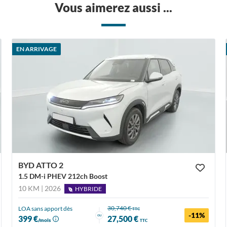
Vous aimerez aussi ...
EN ARRIVAGE
BYD ATTO 2
1.5 DM-i PHEV 212ch Boost
10 KM | 2026
HYBRIDE
30,740 €
LOA sans apport dès
TTC
-11%
ou
399 €
27,500 €
/mois
TTC