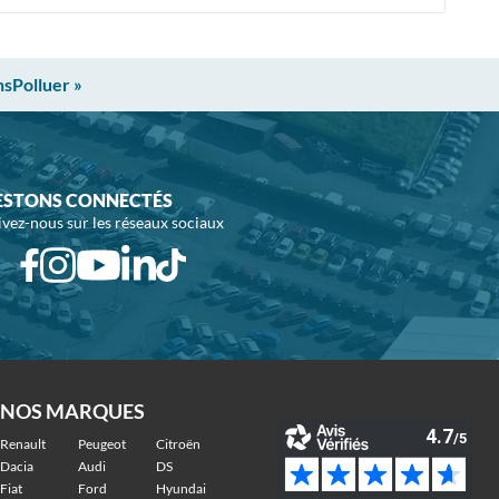
nsPolluer »
ESTONS CONNECTÉS
ivez-nous sur les réseaux sociaux
NOS MARQUES
Renault
Peugeot
Citroën
Dacia
Audi
DS
Fiat
Ford
Hyundai