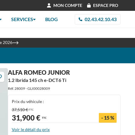
MON COMPTE
ESPACE PRO
SERVICES
BLOG
02.43.42.10.43
les
re 2026
ALFA ROMEO JUNIOR
1.2 Ibrida 145 ch e-DCT6 Ti
Réf. 28009 - GLI00028009
Prix du véhicule :
37,510 €
TTC
31,900 €
- 15 %
TTC
Voir le détail du prix