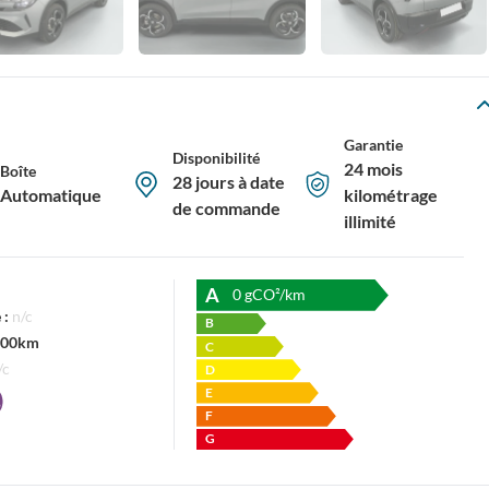
Garantie
Disponibilité
24 mois
Boîte
28 jours à date
Automatique
kilométrage
de commande
illimité
A
0
gCO²/km
 :
n/c
B
/100km
C
/c
D
E
F
G