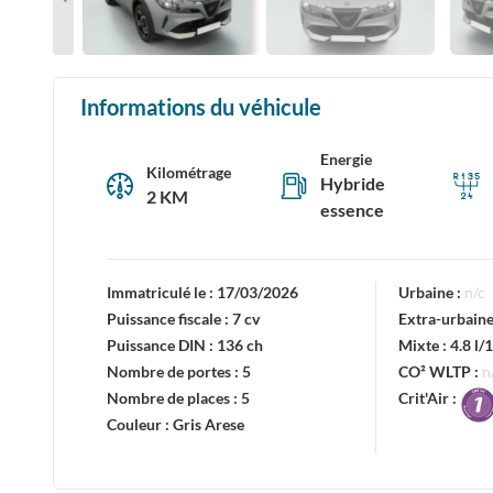
Informations du véhicule
Energie
Kilométrage
Hybride
2 KM
essence
Immatriculé le :
17/03/2026
Urbaine :
n/c
Puissance fiscale :
7 cv
Extra-urbaine
Puissance DIN :
136 ch
Mixte :
4.8 l
Nombre de portes :
5
CO² WLTP :
n
Nombre de places :
5
Crit'Air :
Couleur :
Gris Arese