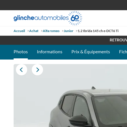
Accueil
>
Achat
>
Alfa romeo
>
Junior
>
1.2 Ibrida 145 ch e-DCT6 Ti
OUVE
RETROUV
Photos
Informations
Prix & Équipements
Fic