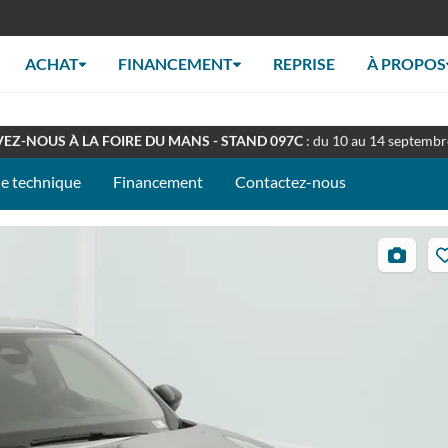
ACHAT
FINANCEMENT
REPRISE
À PROPOS
RT TOUT L'ÉTÉ
: Retrouverez nous en concession à nos horaires habituel
EZ-NOUS À LA FOIRE DU MANS - STAND 097C
: du 10 au 14 septemb
he technique
Financement
Contactez-nous
25
photos