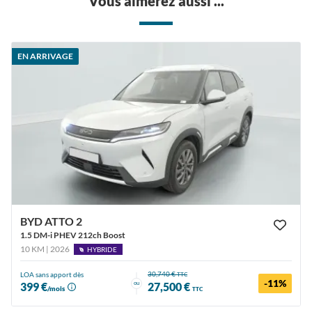
Vous aimerez aussi ...
EN ARRIVAGE
BYD ATTO 2
1.5 DM-i PHEV 212ch Boost
10 KM | 2026
HYBRIDE
30,740 €
LOA sans apport dès
TTC
-11%
ou
399 €
27,500 €
/mois
TTC