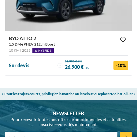
BYD ATTO 2
1.5 DM-i PHEV 212ch Boost
10 KM | 2026
HYBRIDE
29,990 €
TTC
Sur devis
-10%
ou
26,900 €
TTC
« Pour les trajets courts, privilégiez la marche ou le vélo #SeDéplacerMoinsPolluer »
NEWSLETTER
Pour recevoir toutes nos offres promotionnelles et actualités,
inscrivez-vous dès maintenant.