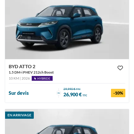
BYD ATTO 2
1.5 DM-i PHEV 212ch Boost
10 KM | 2026
HYBRIDE
29,990 €
TTC
Sur devis
-10%
ou
26,900 €
TTC
EN ARRIVAGE