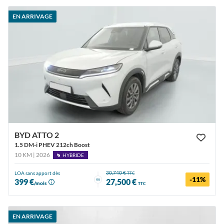
EN ARRIVAGE
BYD ATTO 2
1.5 DM-i PHEV 212ch Boost
10 KM | 2026
HYBRIDE
30,740 €
LOA sans apport dès
TTC
-11%
ou
399 €
27,500 €
/mois
TTC
EN ARRIVAGE