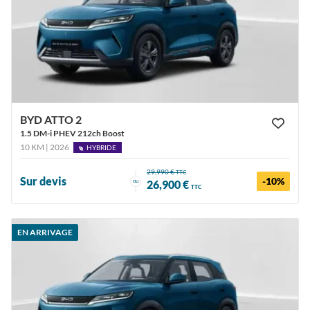
BYD ATTO 2
1.5 DM-i PHEV 212ch Boost
10 KM | 2026
HYBRIDE
29,990 €
TTC
Sur devis
-10%
ou
26,900 €
TTC
EN ARRIVAGE