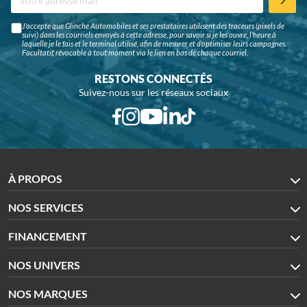
J'accepte que Glinche Automobiles et ses prestataires utilisent des traceurs (pixels de
suivi) dans les courriels envoyés à cette adresse, pour savoir si je les ouvre, l'heure à
laquelle je le fais et le terminal utilisé, afin de mesurer et d'optimiser leurs campagnes.
Facultatif, révocable à tout moment via le lien en bas de chaque courriel.
RESTONS CONNECTÉS
Suivez-nous sur les réseaux sociaux
À PROPOS
NOS SERVICES
FINANCEMENT
NOS UNIVERS
NOS MARQUES