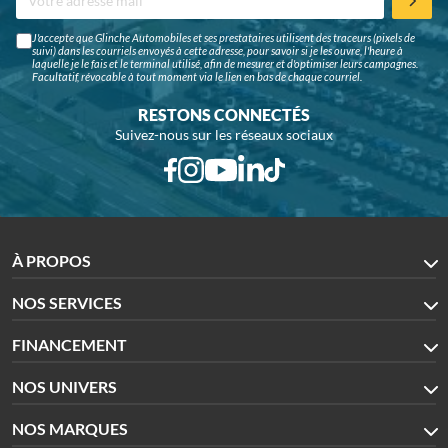
J'accepte que Glinche Automobiles et ses prestataires utilisent des traceurs (pixels de
suivi) dans les courriels envoyés à cette adresse, pour savoir si je les ouvre, l'heure à
laquelle je le fais et le terminal utilisé, afin de mesurer et d'optimiser leurs campagnes.
Facultatif, révocable à tout moment via le lien en bas de chaque courriel.
RESTONS CONNECTÉS
Suivez-nous sur les réseaux sociaux
À PROPOS
NOS SERVICES
FINANCEMENT
NOS UNIVERS
NOS MARQUES