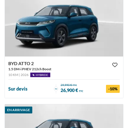
BYD ATTO 2
1.5 DM-i PHEV 212ch Boost
10 KM | 2026
HYBRIDE
29,990 €
TTC
Sur devis
-10%
ou
26,900 €
TTC
EN ARRIVAGE