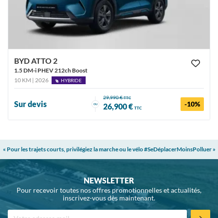
BYD ATTO 2
1.5 DM-i PHEV 212ch Boost
10 KM | 2026
HYBRIDE
29,990 €
TTC
Sur devis
-10%
ou
26,900 €
TTC
« Pour les trajets courts, privilégiez la marche ou le vélo #SeDéplacerMoinsPolluer »
NEWSLETTER
Pour recevoir toutes nos offres promotionnelles et actualités,
inscrivez-vous dès maintenant.