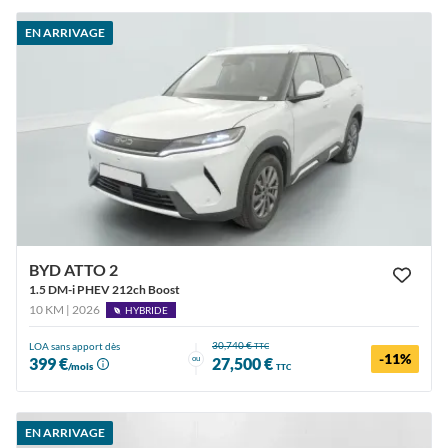
EN ARRIVAGE
BYD ATTO 2
1.5 DM-i PHEV 212ch Boost
10 KM | 2026
HYBRIDE
30,740 €
LOA sans apport dès
TTC
-11%
ou
399 €
27,500 €
/mois
TTC
EN ARRIVAGE