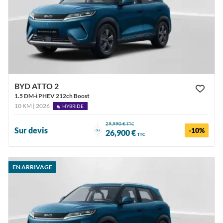
BYD ATTO 2
1.5 DM-i PHEV 212ch Boost
10 KM | 2026
HYBRIDE
29,990 €
TTC
Sur devis
-10%
ou
26,900 €
TTC
EN ARRIVAGE