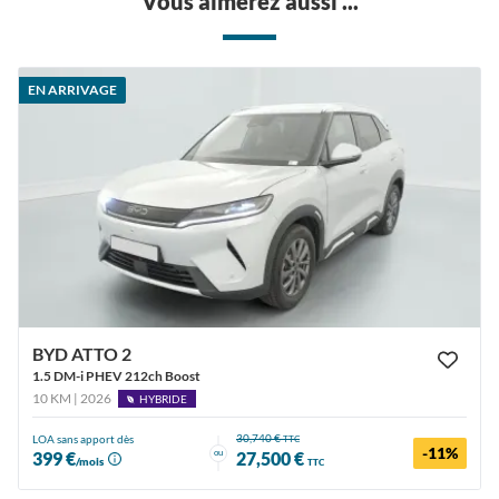
Vous aimerez aussi ...
EN ARRIVAGE
BYD ATTO 2
1.5 DM-i PHEV 212ch Boost
10 KM | 2026
HYBRIDE
30,740 €
LOA sans apport dès
TTC
-11%
ou
399 €
27,500 €
/mois
TTC