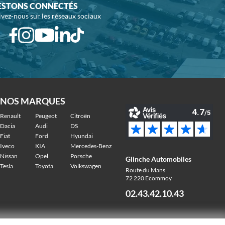
ESTONS CONNECTÉS
ivez-nous sur les réseaux sociaux
NOS MARQUES
Renault
Peugeot
Citroën
Dacia
Audi
DS
Fiat
Ford
Hyundai
Iveco
KIA
Mercedes-Benz
Nissan
Opel
Porsche
Glinche Automobiles
Tesla
Toyota
Volkswagen
Route du Mans
72 220 Ecommoy
02.43.42.10.43