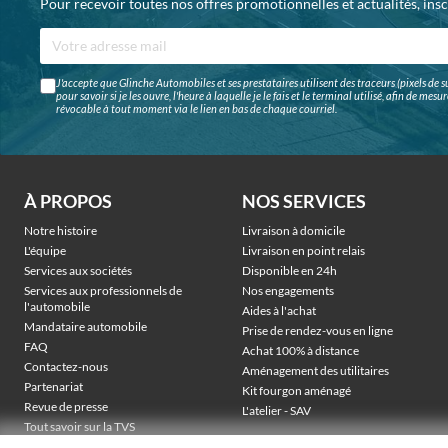
Pour recevoir toutes nos offres promotionnelles et actualités, ins
J'accepte que Glinche Automobiles et ses prestataires utilisent des traceurs (pixels de su
pour savoir si je les ouvre, l'heure à laquelle je le fais et le terminal utilisé, afin de me
révocable à tout moment via le lien en bas de chaque courriel.
À PROPOS
NOS SERVICES
Notre histoire
Livraison à domicile
L'équipe
Livraison en point relais
Services aux sociétés
Disponible en 24h
Services aux professionnels de
Nos engagements
l'automobile
Aides à l'achat
Mandataire automobile
Prise de rendez-vous en ligne
FAQ
Achat 100% à distance
Contactez-nous
Aménagement des utilitaires
Partenariat
Kit fourgon aménagé
Revue de presse
L'atelier - SAV
Tout savoir sur la TVS
Véhicules électriques sociétés