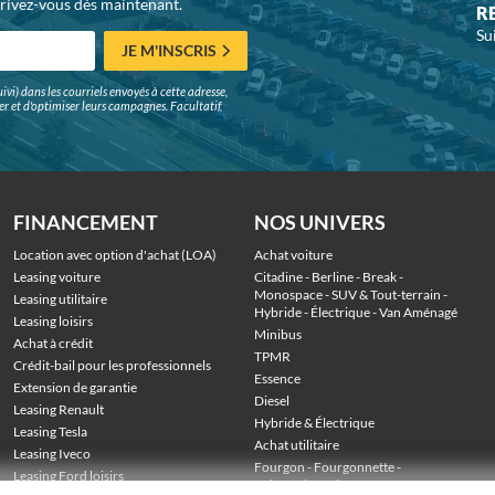
crivez-vous dès maintenant.
R
Su
JE M'INSCRIS
ivi) dans les courriels envoyés à cette adresse,
surer et d'optimiser leurs campagnes. Facultatif,
FINANCEMENT
NOS UNIVERS
Location avec option d'achat (LOA)
Achat voiture
Leasing voiture
Citadine
 - 
Berline
 - 
Break
 - 
Monospace
 - 
SUV & Tout-terrain
 - 
Leasing utilitaire
Hybride
 - 
Électrique
 - 
Van Aménagé
Leasing loisirs
Minibus
Achat à crédit
TPMR
Crédit-bail pour les professionnels
Essence
Extension de garantie
Diesel
Leasing Renault
Hybride & Électrique
Leasing Tesla
Achat utilitaire
Leasing Iveco
Fourgon
 - 
Fourgonnette
 - 
Leasing Ford loisirs
Voiture de société
 - 