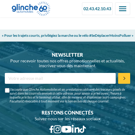
02.43.42.10.43
« Pour les trajets courts, privilégiez la marche ou le vélo #SeDéplacerMoinsPolluer »
NEWSLETTER
Pour recevoir toutes nos offres promotionnelles et actualités,
inscrivez-vous dès maintenant.
J'accepte que Glinche Automobiles et ses prestataires utilisent des traceurs (pixels de
suivi) dans les courriels envoyés à cette adresse, pour savoir si je les ouvre, l'heure à
laquelle je le fais et le terminal utilisé, afin de mesurer et d'optimiser leurs campagnes.
Facultatif, révocable à tout moment via le lien en bas de chaque courriel.
RESTONS CONNECTÉS
Suivez-nous sur les réseaux sociaux