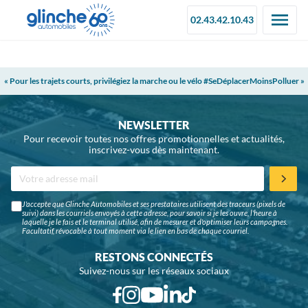
02.43.42.10.43
« Pour les trajets courts, privilégiez la marche ou le vélo #SeDéplacerMoinsPolluer »
NEWSLETTER
Pour recevoir toutes nos offres promotionnelles et actualités,
inscrivez-vous dès maintenant.
J'accepte que Glinche Automobiles et ses prestataires utilisent des traceurs (pixels de
suivi) dans les courriels envoyés à cette adresse, pour savoir si je les ouvre, l'heure à
laquelle je le fais et le terminal utilisé, afin de mesurer et d'optimiser leurs campagnes.
Facultatif, révocable à tout moment via le lien en bas de chaque courriel.
RESTONS CONNECTÉS
Suivez-nous sur les réseaux sociaux