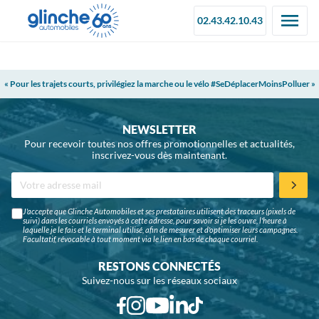
02.43.42.10.43
« Pour les trajets courts, privilégiez la marche ou le vélo #SeDéplacerMoinsPolluer »
NEWSLETTER
Pour recevoir toutes nos offres promotionnelles et actualités,
inscrivez-vous dès maintenant.
J'accepte que Glinche Automobiles et ses prestataires utilisent des traceurs (pixels de
suivi) dans les courriels envoyés à cette adresse, pour savoir si je les ouvre, l'heure à
laquelle je le fais et le terminal utilisé, afin de mesurer et d'optimiser leurs campagnes.
Facultatif, révocable à tout moment via le lien en bas de chaque courriel.
RESTONS CONNECTÉS
Suivez-nous sur les réseaux sociaux