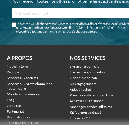
Pour recevoir toutes nos offres promotionnelles et actualités, ins
J'accepte que Glinche Automobiles et ses prestataires utilisent des traceurs (pixels de su
pour savoir si je les ouvre, l'heure à laquelle je le fais et le terminal utilisé, afin de me
révocable à tout moment via le lien en bas de chaque courriel.
À PROPOS
NOS SERVICES
Notre histoire
Livraison à domicile
L'équipe
Livraison en point relais
Services aux sociétés
Disponible en 24h
Services aux professionnels de
Nos engagements
l'automobile
Aides à l'achat
Mandataire automobile
Prise de rendez-vous en ligne
FAQ
Achat 100% à distance
Contactez-nous
Aménagement des utilitaires
Partenariat
Kit fourgon aménagé
Revue de presse
L'atelier - SAV
Tout savoir sur la TVS
Véhicules électriques sociétés