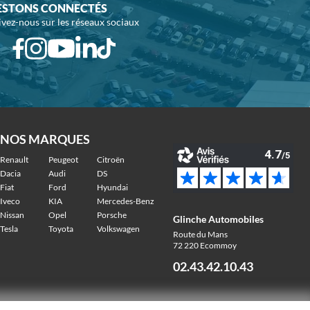
ESTONS CONNECTÉS
ivez-nous sur les réseaux sociaux
NOS MARQUES
Renault
Peugeot
Citroën
Dacia
Audi
DS
Fiat
Ford
Hyundai
Iveco
KIA
Mercedes-Benz
Nissan
Opel
Porsche
Glinche Automobiles
Tesla
Toyota
Volkswagen
Route du Mans
72 220 Ecommoy
02.43.42.10.43