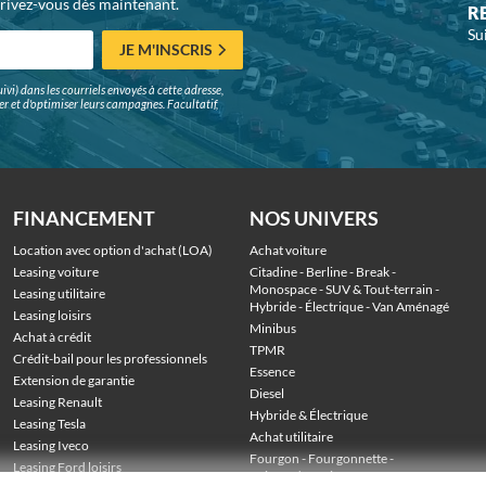
crivez-vous dès maintenant.
R
Su
JE M'INSCRIS
ivi) dans les courriels envoyés à cette adresse,
surer et d'optimiser leurs campagnes. Facultatif,
FINANCEMENT
NOS UNIVERS
Location avec option d'achat (LOA)
Achat voiture
Leasing voiture
Citadine
 - 
Berline
 - 
Break
 - 
Monospace
 - 
SUV & Tout-terrain
 - 
Leasing utilitaire
Hybride
 - 
Électrique
 - 
Van Aménagé
Leasing loisirs
Minibus
Achat à crédit
TPMR
Crédit-bail pour les professionnels
Essence
Extension de garantie
Diesel
Leasing Renault
Hybride & Électrique
Leasing Tesla
Achat utilitaire
Leasing Iveco
Fourgon
 - 
Fourgonnette
 - 
Leasing Ford loisirs
Voiture de société
 - 