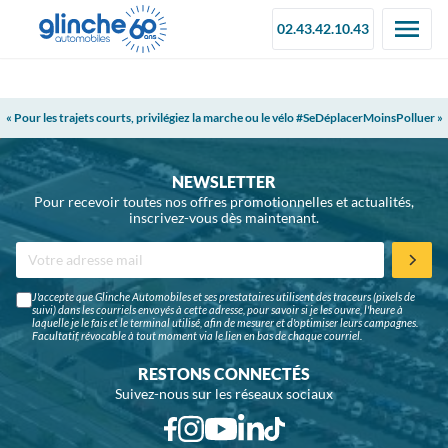
02.43.42.10.43
« Pour les trajets courts, privilégiez la marche ou le vélo #SeDéplacerMoinsPolluer »
NEWSLETTER
Pour recevoir toutes nos offres promotionnelles et actualités,
inscrivez-vous dès maintenant.
J'accepte que Glinche Automobiles et ses prestataires utilisent des traceurs (pixels de
suivi) dans les courriels envoyés à cette adresse, pour savoir si je les ouvre, l'heure à
laquelle je le fais et le terminal utilisé, afin de mesurer et d'optimiser leurs campagnes.
Facultatif, révocable à tout moment via le lien en bas de chaque courriel.
RESTONS CONNECTÉS
Suivez-nous sur les réseaux sociaux