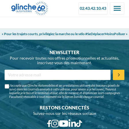
02.43.42.10.43
« Pour les trajets courts, privilégiez la marche ou le vélo #SeDéplacerMoinsPolluer »
NEWSLETTER
Pour recevoir toutes nos offres promotionnelles et actualités,
inscrivez-vous dès maintenant.
J'accepte que Glinche Automobiles et ses prestataires utilisent des traceurs (pixels de
suivi) dans les courriels envoyés à cette adresse, pour savoir si je les ouvre, l'heure à
laquelle je le fais et le terminal utilisé, afin de mesurer et d'optimiser leurs campagnes.
Facultatif, révocable à tout moment via le lien en bas de chaque courriel.
RESTONS CONNECTÉS
Suivez-nous sur les réseaux sociaux