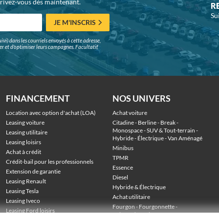
crivez-vous dès maintenant.
R
Su
JE M'INSCRIS
ivi) dans les courriels envoyés à cette adresse,
surer et d'optimiser leurs campagnes. Facultatif,
FINANCEMENT
NOS UNIVERS
Location avec option d'achat (LOA)
Achat voiture
Leasing voiture
Citadine
 - 
Berline
 - 
Break
 - 
Monospace
 - 
SUV & Tout-terrain
 - 
Leasing utilitaire
Hybride
 - 
Électrique
 - 
Van Aménagé
Leasing loisirs
Minibus
Achat à crédit
TPMR
Crédit-bail pour les professionnels
Essence
Extension de garantie
Diesel
Leasing Renault
Hybride & Électrique
Leasing Tesla
Achat utilitaire
Leasing Iveco
Fourgon
 - 
Fourgonnette
 - 
Leasing Ford loisirs
Voiture de société
 - 