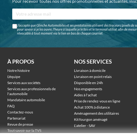
Pour recevoir toutes nos offres promotionnelles et actualités, ins
J'accepte que Glinche Automobiles et ses prestataires utilisent des traceurs (pixels de su
pour savoir si je les ouvre, l'heure à laquelle je le fais et le terminal utilisé, afin de me
révocable à tout moment via le lien en bas de chaque courriel.
À PROPOS
NOS SERVICES
Notre histoire
Livraison à domicile
L'équipe
Livraison en point relais
Services aux sociétés
Disponible en 24h
Services aux professionnels de
Nos engagements
l'automobile
Aides à l'achat
Mandataire automobile
Prise de rendez-vous en ligne
FAQ
Achat 100% à distance
Contactez-nous
Aménagement des utilitaires
Partenariat
Kit fourgon aménagé
Revue de presse
L'atelier - SAV
Tout savoir sur la TVS
Véhicules électriques sociétés