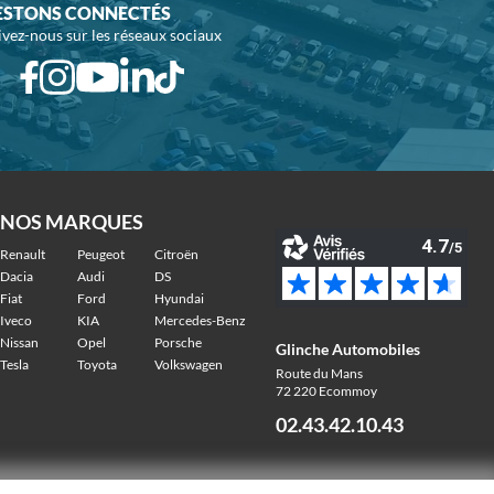
ESTONS CONNECTÉS
ivez-nous sur les réseaux sociaux
NOS MARQUES
Renault
Peugeot
Citroën
Dacia
Audi
DS
Fiat
Ford
Hyundai
Iveco
KIA
Mercedes-Benz
Nissan
Opel
Porsche
Glinche Automobiles
Tesla
Toyota
Volkswagen
Route du Mans
72 220 Ecommoy
02.43.42.10.43